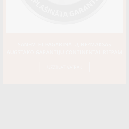
Riepas konstrukcija
Info
XL
Piezīmes
ar radzēm
OE aprīkojums
SAŅEMIET PAGARINĀTU, BEZMAKSAS
AUGSTĀKO GARANTIJU CONTINENTAL RIEPĀM
Piegādātāja kods
19527
UZZINĀT VAIRĀK