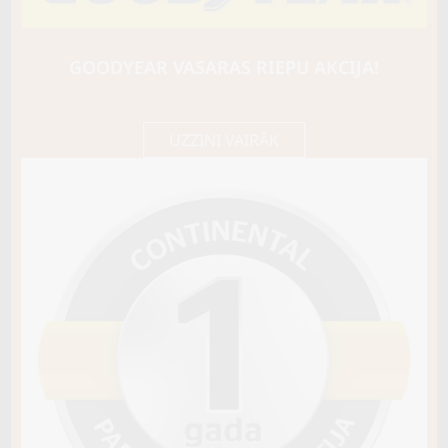
YOKOHAMA
ICE GUARD STUD (IG65)
105T
GOODYEAR VASARAS RIEPU AKCIJA!
174,80 €/
Cena E-veikalā
gb.
184,00 €/
gb.
UZZINI VAIRĀK
Noliktavā 4+
Pirkt
−
+
Vai pievienot riepu montāžu?
Cena 15€
Riepas iespējams saņemt veikalā vai
piegādāt uz adresi, ko varēs norādīt nakamajā solī.
Sezona
ZIEMAS
Ziemas riepu tips
AR RADZĒM