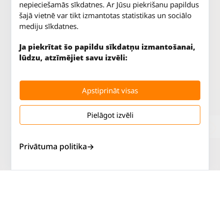
nepieciešamās sīkdatnes. Ar Jūsu piekrišanu papildus
šajā vietnē var tikt izmantotas statistikas un sociālo
mediju sīkdatnes.
Ja piekrītat šo papildu sīkdatņu izmantošanai,
lūdzu, atzīmējiet savu izvēli:
Apstiprināt visas
Pielāgot izvēli
Jūrkalnes iela 70
P. - Pk.
9 - 18
Rīga, LV-1029
S.
SLĒGTS
Tāl.
67 147 147
Sv.
SLĒGTS
Privātuma politika
Salaspils iela 2
P. - Pk.
9 - 18
Rīga, LV-1019
S.
SLĒGTS
Tāl.
67 144 144
Sv.
SLĒGTS