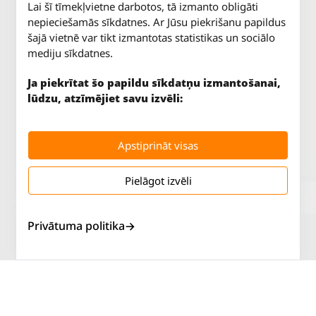
Lai šī tīmekļvietne darbotos, tā izmanto obligāti
nepieciešamās sīkdatnes. Ar Jūsu piekrišanu papildus
šajā vietnē var tikt izmantotas statistikas un sociālo
mediju sīkdatnes.
Ja piekrītat šo papildu sīkdatņu izmantošanai,
lūdzu, atzīmējiet savu izvēli:
Apstiprināt visas
Pielāgot izvēli
Jūrkalnes iela 70
P. - Pk.
9 - 18
Rīga, LV-1029
S.
SLĒGTS
Privātuma politika
Tāl.
67 147 147
Sv.
SLĒGTS
Salaspils iela 2
P. - Pk.
9 - 18
Rīga, LV-1019
S.
SLĒGTS
Tāl.
67 144 144
Sv.
SLĒGTS