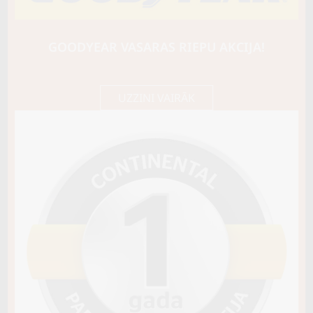
YOKOHAMA
BLUEARTH WINTER V905
89V
GOODYEAR VASARAS RIEPU AKCIJA!
D / C / B72
143,45 €/
Cena E-veikalā
gb.
151,00 €/
gb.
UZZINI VAIRĀK
Noliktavā 3
Pirkt
−
+
Vai pievienot riepu montāžu?
Cena 13€
Riepas iespējams saņemt veikalā vai
piegādāt uz adresi, ko varēs norādīt nakamajā solī.
Sezona
ZIEMAS