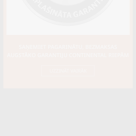
Ziemas riepu tips
CIETĀS (EIROPAS)
Riepas konstrukcija
Info
XL
Piezīmes
SAŅEMIET PAGARINĀTU, BEZMAKSAS
OE aprīkojums
AUGSTĀKO GARANTIJU CONTINENTAL RIEPĀM
Piegādātāja kods
18534
UZZINĀT VAIRĀK