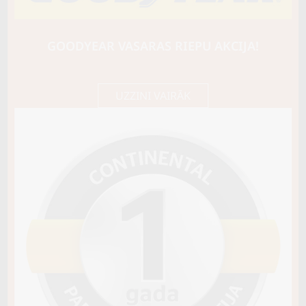
YOKOHAMA
ADVAN SPORT V107
107Y
GOODYEAR VASARAS RIEPU AKCIJA!
D / A / B73
212,80 €/
Cena E-veikalā
gb.
224,00 €/
gb.
UZZINI VAIRĀK
Noliktavā 4+
Pirkt
−
+
Vai pievienot riepu montāžu?
Cena 18€
Riepas iespējams saņemt veikalā vai
piegādāt uz adresi, ko varēs norādīt nakamajā solī.
Sezona
VASARAS