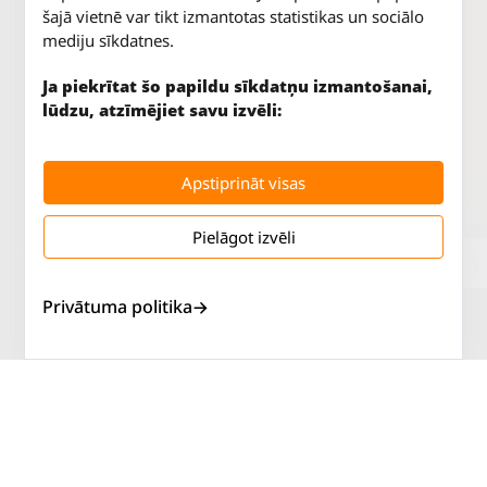
šajā vietnē var tikt izmantotas statistikas un sociālo
mediju sīkdatnes.
Ja piekrītat šo papildu sīkdatņu izmantošanai,
lūdzu, atzīmējiet savu izvēli:
Apstiprināt visas
Pielāgot izvēli
Jūrkalnes iela 70
P. - Pk.
9 - 18
Rīga, LV-1029
S.
SLĒGTS
Tāl.
67 147 147
Sv.
SLĒGTS
Privātuma politika
Salaspils iela 2
P. - Pk.
9 - 18
Rīga, LV-1019
S.
SLĒGTS
Tāl.
67 144 144
Sv.
SLĒGTS