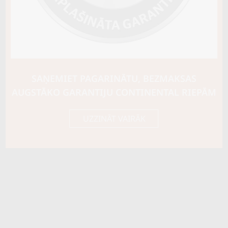
Riepas konstrukcija
Info
XL
Piezīmes
OE aprīkojums
SAŅEMIET PAGARINĀTU, BEZMAKSAS
Piegādātāja kods
53582
AUGSTĀKO GARANTIJU CONTINENTAL RIEPĀM
UZZINĀT VAIRĀK