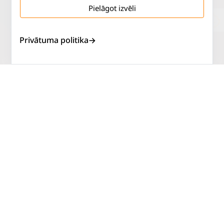
Pielāgot izvēli
Salaspils iela 2
P. - Pk.
9 - 18
Privātuma politika
Rīga, LV-1019
S.
SLĒGTS
Tāl.
67 144 144
Sv.
SLĒGTS
AUTOSERVISS
PIRKT RIEPAS
ATLAIDES
KONTAKTI
LIETOŠANAS NOTEIKUMI
SĪKDATŅU POLITIKA
PRIVĀTUMA POLITIKA
ATTEIKUMA NOTEIKUMI
DISTANCES NOTEIKUMI