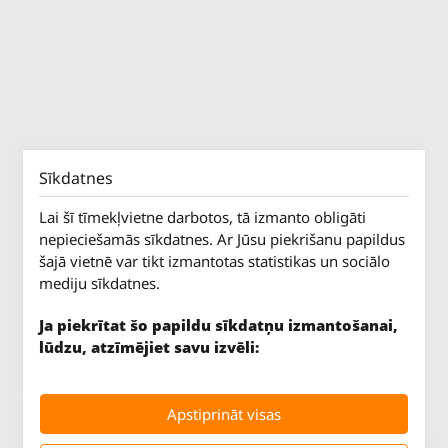
Sīkdatnes
Lai šī tīmekļvietne darbotos, tā izmanto obligāti
nepieciešamās sīkdatnes. Ar Jūsu piekrišanu papildus
šajā vietnē var tikt izmantotas statistikas un sociālo
mediju sīkdatnes.
Ja piekrītat šo papildu sīkdatņu izmantošanai,
lūdzu, atzīmējiet savu izvēli:
Jūrkalnes iela 70
P. - Pk.
9 - 18
Apstiprināt visas
Rīga, LV-1029
S.
SLĒGTS
Tāl.
67 147 147
Sv.
SLĒGTS