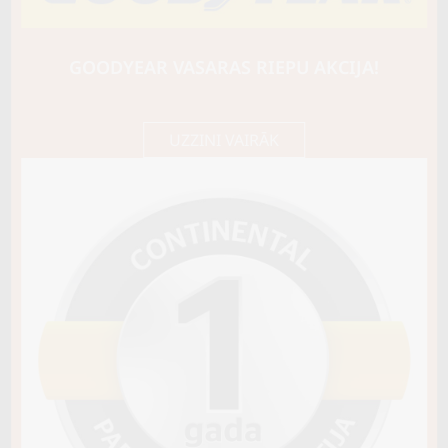
Triangle
TR777
106H
GOODYEAR VASARAS RIEPU AKCIJA!
D / D / B71
87,40 €/
Cena E-veikalā
gb.
92,00 €/
gb.
UZZINI VAIRĀK
Nav pieejams
Sezona
ZIEMAS
Ziemas riepu tips
CIETĀS (EIROPAS)
Riepas konstrukcija
Info
Piezīmes
OE aprīkojums
Piegādātāja kods
16641