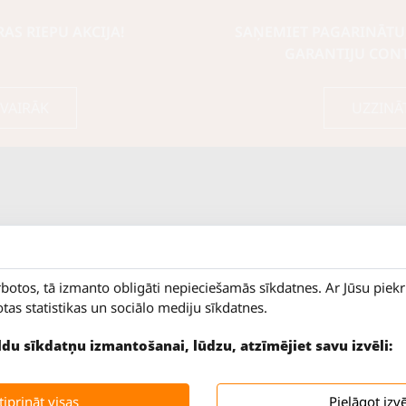
S RIEPU AKCIJA!
SAŅEMIET PAGARINĀTU
GARANTIJU CON
 VAIRĀK
UZZINĀ
rbotos, tā izmanto obligāti nepieciešamās sīkdatnes. Ar Jūsu piek
otas statistikas un sociālo mediju sīkdatnes.
ildu sīkdatņu izmantošanai, lūdzu, atzīmējiet savu izvēli:
9 - 18
Salaspils iela 2
SLĒGTS
Rīga, LV-1019
iprināt visas
Pielāgot izvē