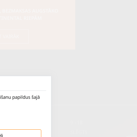
, BEZMAKSAS AUGSTĀKO
TINENTAL RIEPĀM
T VAIRĀK
rišanu papildus šajā
P. - Pk.
9 - 18
S.
SLĒGTS
li