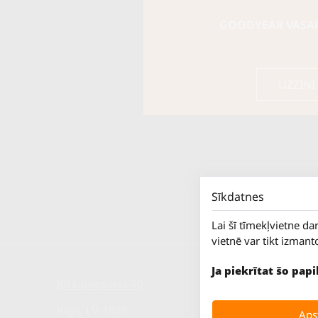
GOODYEAR VASARA
UZZINI
Sīkdatnes
Lai šī tīmekļvietne da
vietnē var tikt izmant
Ja piekrītat šo pap
Jūrkalnes iela 70
P. - Pk.
S.
Rīga, LV-1029
Apst