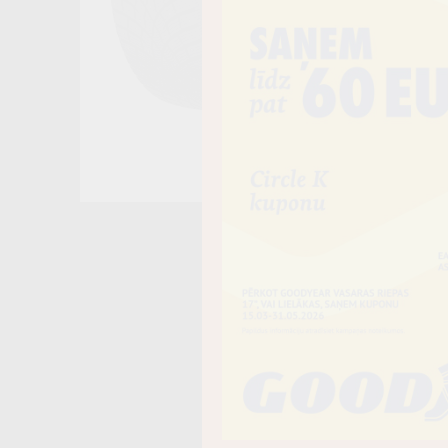
−
Vai piev
Riepas iespē
piegādāt uz 