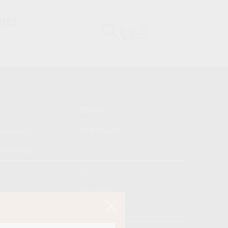
DES
ZIEMAS
iepu tips
AR RADZĒM
onstrukcija
XL
s
ar radzēm
kojums