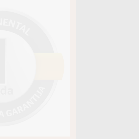
āja kods
16332