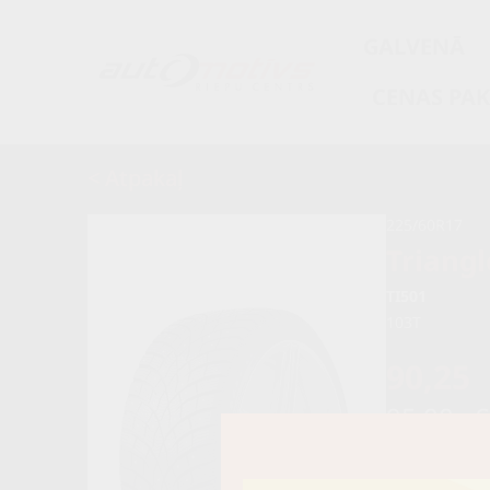
GALVENĀ
CENAS PA
< Atpakaļ
225/60R17
Triangl
TI501
103T
90,25
95,00 €
Noliktavā 4+