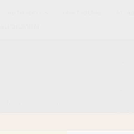
AUTOSERVISS
PIRKT RIEPAS
ATLAI
KALPOJUMIEM
Sezona
e
Ziemas r
Riepas k
 €/
Info
Cena E-veikalā
gb.
/
Piezīme
gb.
OE aprī