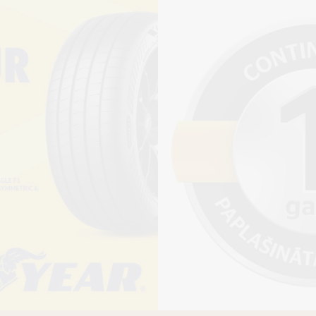
Piegādāt
Pirkt
+
Cena 13€
ienot riepu montāžu?
jams saņemt veikalā vai
adresi, ko varēs norādīt nakamajā solī.