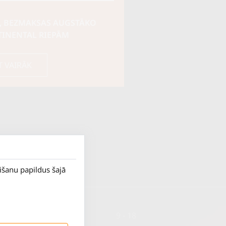
, BEZMAKSAS AUGSTĀKO
TINENTAL RIEPĀM
T VAIRĀK
rišanu papildus šajā
P. - Pk.
9 - 18