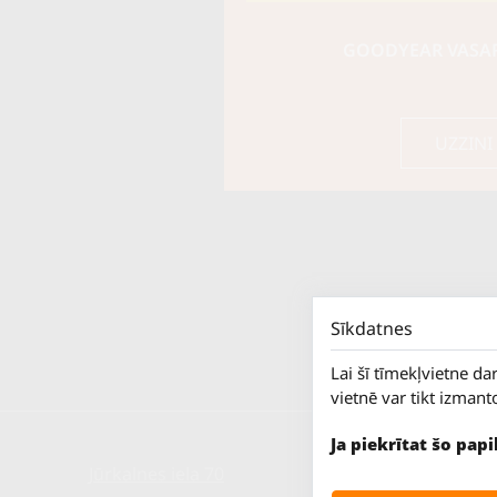
GOODYEAR VASARA
UZZINI
Sīkdatnes
Lai šī tīmekļvietne da
vietnē var tikt izmant
Ja piekrītat šo pap
Jūrkalnes iela 70
P. - Pk.