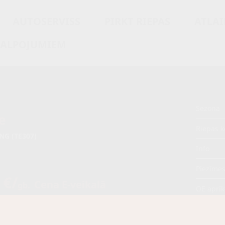
AUTOSERVISS
PIRKT RIEPAS
ATLAI
KALPOJUMIEM
Sezona
e
Riepas k
NG (TE307)
Info
Piezīme
 €/
Cena E-veikalā
gb.
OE aprī
/
gb.
Piegādāt