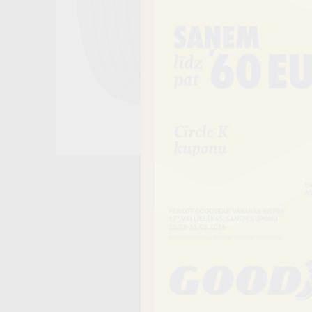
Noliktavā 4+
−
Vai piev
Riepas iespē
piegādāt uz 