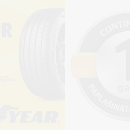
Pirkt
+
Cena 12€
ienot riepu montāžu?
jams saņemt veikalā vai
adresi, ko varēs norādīt nakamajā solī.