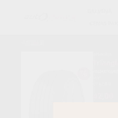
GALVENĀ
CENAS PA
< Atpakaļ
205/60R16
Triangl
RELIAXTOURI
96V
C / B / B72
42,00
52,00 €