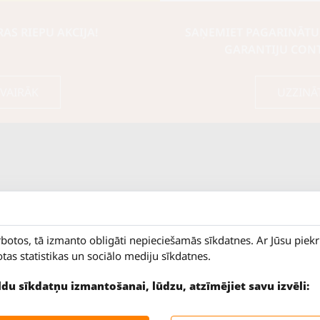
S RIEPU AKCIJA!
SAŅEMIET PAGARINĀTU
GARANTIJU CON
 VAIRĀK
UZZINĀ
rbotos, tā izmanto obligāti nepieciešamās sīkdatnes. Ar Jūsu piek
otas statistikas un sociālo mediju sīkdatnes.
ildu sīkdatņu izmantošanai, lūdzu, atzīmējiet savu izvēli:
9 - 18
Salaspils iela 2