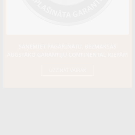
Ziemas riepu tips
CIETĀS (EIROPAS)
Riepas konstrukcija
Info
XL
Piezīmes
SAŅEMIET PAGARINĀTU, BEZMAKSAS
OE aprīkojums
AUGSTĀKO GARANTIJU CONTINENTAL RIEPĀM
Piegādātāja kods
16510
UZZINĀT VAIRĀK