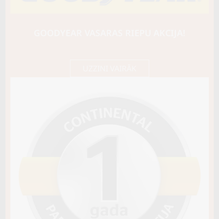
Triangle
PL02
88W
GOODYEAR VASARAS RIEPU AKCIJA!
D / D / B72
82,65 €/
Cena E-veikalā
gb.
87,00 €/
gb.
UZZINI VAIRĀK
Noliktavā 4+
Pirkt
−
+
Vai pievienot riepu montāžu?
Cena 15€
Riepas iespējams saņemt veikalā vai
piegādāt uz adresi, ko varēs norādīt nakamajā solī.
Sezona
ZIEMAS