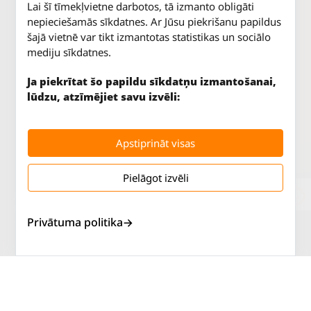
Lai šī tīmekļvietne darbotos, tā izmanto obligāti
nepieciešamās sīkdatnes. Ar Jūsu piekrišanu papildus
šajā vietnē var tikt izmantotas statistikas un sociālo
mediju sīkdatnes.
Ja piekrītat šo papildu sīkdatņu izmantošanai,
lūdzu, atzīmējiet savu izvēli:
Apstiprināt visas
Pielāgot izvēli
Jūrkalnes iela 70
P. - Pk.
9 - 18
Rīga, LV-1029
S.
SLĒGTS
Privātuma politika
Tāl.
67 147 147
Sv.
SLĒGTS
Salaspils iela 2
P. - Pk.
9 - 18
Rīga, LV-1019
S.
SLĒGTS
Tāl.
67 144 144
Sv.
SLĒGTS