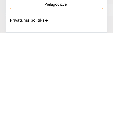
Pielāgot izvēli
Salaspils iela 2
P. - Pk.
9 - 18
Privātuma politika
Rīga, LV-1019
S.
SLĒGTS
Tāl.
67 144 144
Sv.
SLĒGTS
AUTOSERVISS
PIRKT RIEPAS
ATLAIDES
KONTAKTI
LIETOŠANAS NOTEIKUMI
SĪKDATŅU POLITIKA
PRIVĀTUMA POLITIKA
ATTEIKUMA NOTEIKUMI
DISTANCES NOTEIKUMI