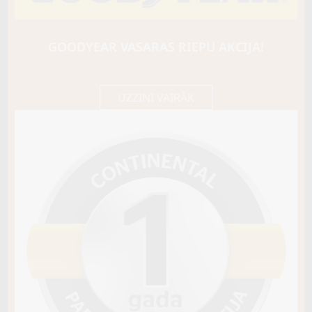
Triangle
PL02
110V
GOODYEAR VASARAS RIEPU AKCIJA!
C / C / B73
120,65 €/
Cena E-veikalā
gb.
127,00 €/
gb.
UZZINI VAIRĀK
Nav pieejams
Sezona
ZIEMAS
Ziemas riepu tips
CIETĀS (EIROPAS)
Riepas konstrukcija
Info
XL
Piezīmes
OE aprīkojums
Piegādātāja kods
16964