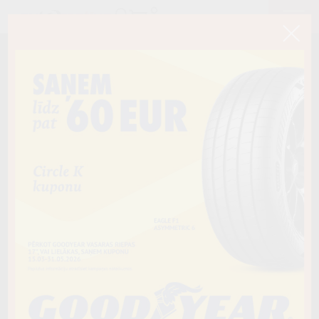
< Atpakaļ
275/45R21