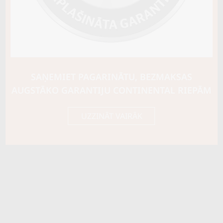
Ziemas riepu tips
CIETĀS (EIROPAS)
Riepas konstrukcija
Info
XL
Piezīmes
SAŅEMIET PAGARINĀTU, BEZMAKSAS
OE aprīkojums
AUGSTĀKO GARANTIJU CONTINENTAL RIEPĀM
Piegādātāja kods
16793
UZZINĀT VAIRĀK