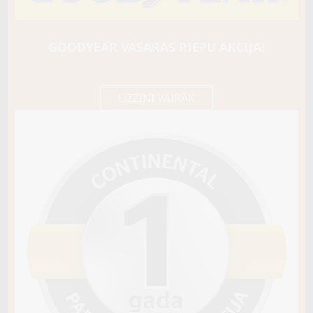
Triangle
PL02
112V
GOODYEAR VASARAS RIEPU AKCIJA!
C / C / B73
111,15 €/
Cena E-veikalā
gb.
117,00 €/
gb.
UZZINI VAIRĀK
Noliktavā 4+
Pirkt
−
+
Vai pievienot riepu montāžu?
Cena 13€
Riepas iespējams saņemt veikalā vai
piegādāt uz adresi, ko varēs norādīt nakamajā solī.
Sezona
ZIEMAS