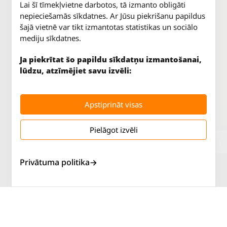
Lai šī tīmekļvietne darbotos, tā izmanto obligāti
nepieciešamās sīkdatnes. Ar Jūsu piekrišanu papildus
šajā vietnē var tikt izmantotas statistikas un sociālo
mediju sīkdatnes.
Ja piekrītat šo papildu sīkdatņu izmantošanai,
lūdzu, atzīmējiet savu izvēli:
Apstiprināt visas
Pielāgot izvēli
Jūrkalnes iela 70
P. - Pk.
9 - 18
Rīga, LV-1029
S.
SLĒGTS
Privātuma politika
Tāl.
67 147 147
Sv.
SLĒGTS
Salaspils iela 2
P. - Pk.
9 - 18
Rīga, LV-1019
S.
SLĒGTS
Tāl.
67 144 144
Sv.
SLĒGTS