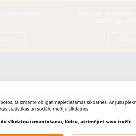
S RIEPU AKCIJA!
SAŅEMIET PAGARINĀTU
GARANTIJU CON
 VAIRĀK
UZZINĀ
rbotos, tā izmanto obligāti nepieciešamās sīkdatnes. Ar Jūsu piek
otas statistikas un sociālo mediju sīkdatnes.
ildu sīkdatņu izmantošanai, lūdzu, atzīmējiet savu izvēli:
9 - 18
Salaspils iela 2