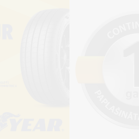
Piegādāt
Pirkt
+
Cena 15€
ienot riepu montāžu?
jams saņemt veikalā vai
adresi, ko varēs norādīt nakamajā solī.