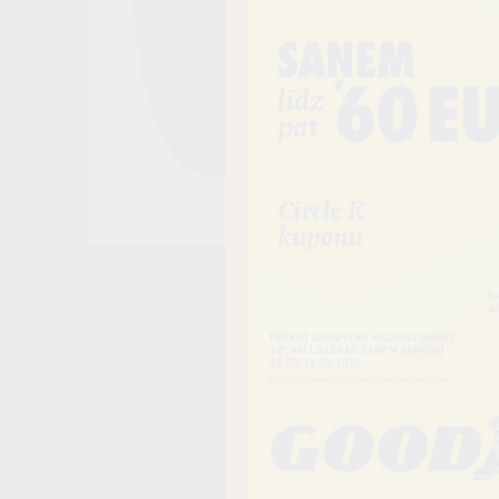
Noliktavā 4+
−
Vai piev
Riepas iespē
piegādāt uz 