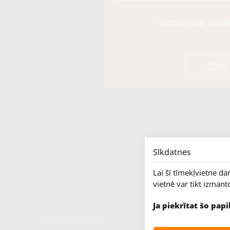
GOODYEAR VASARA
UZZINI
Sīkdatnes
Lai šī tīmekļvietne da
vietnē var tikt izmant
Ja piekrītat šo pap
Jūrkalnes iela 70
P. - Pk.