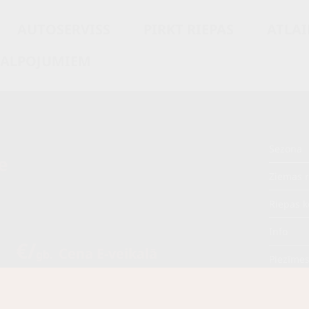
AUTOSERVISS
PIRKT RIEPAS
ATLAI
KALPOJUMIEM
Sezona
e
Ziemas r
Riepas k
Info
5 €/
Cena E-veikalā
gb.
Piezīme
€/
gb.
OE aprī