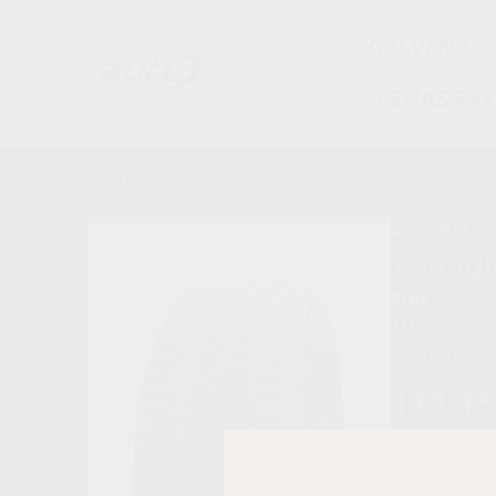
GALVENĀ
CENAS PA
< Atpakaļ
255/55R19
Triangl
PL02
111V
C / D / B73
111,1
117,00 