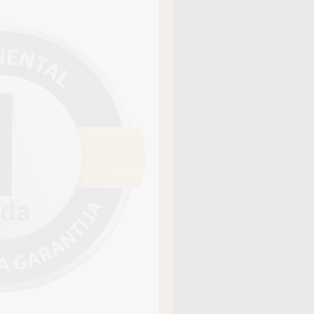
āja kods
16864