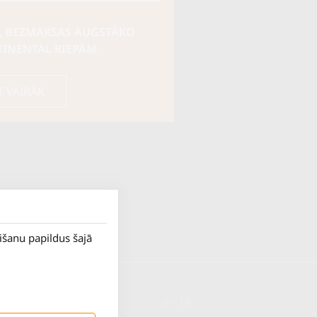
, BEZMAKSAS AUGSTĀKO
TINENTAL RIEPĀM
T VAIRĀK
rišanu papildus šajā
P. - Pk.
9 - 18