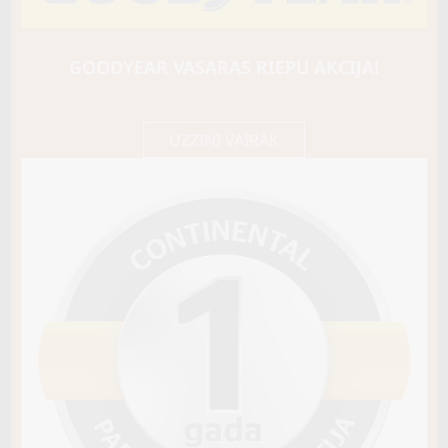
Triangle
EFFEXSPORT (TH202)
96Y
GOODYEAR VASARAS RIEPU AKCIJA!
D / A / B73
86,45 €/
Cena E-veikalā
gb.
91,00 €/
gb.
UZZINI VAIRĀK
Noliktavā 4+
Pirkt
−
+
Vai pievienot riepu montāžu?
Cena 15€
Riepas iespējams saņemt veikalā vai
piegādāt uz adresi, ko varēs norādīt nakamajā solī.
Sezona
VASARAS