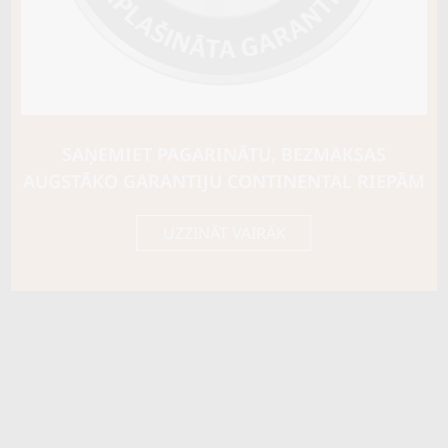
Riepas konstrukcija
Info
XL
Piezīmes
OE aprīkojums
SAŅEMIET PAGARINĀTU, BEZMAKSAS
Piegādātāja kods
53892
AUGSTĀKO GARANTIJU CONTINENTAL RIEPĀM
UZZINĀT VAIRĀK