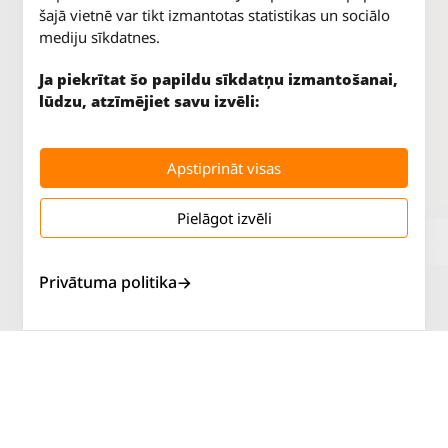
šajā vietnē var tikt izmantotas statistikas un sociālo
mediju sīkdatnes.
Ja piekrītat šo papildu sīkdatņu izmantošanai,
lūdzu, atzīmējiet savu izvēli:
Apstiprināt visas
Pielāgot izvēli
Jūrkalnes iela 70
P. - Pk.
9 - 18
Rīga, LV-1029
S.
SLĒGTS
Tāl.
67 147 147
Sv.
SLĒGTS
Privātuma politika
Salaspils iela 2
P. - Pk.
9 - 18
Rīga, LV-1019
S.
SLĒGTS
Tāl.
67 144 144
Sv.
SLĒGTS