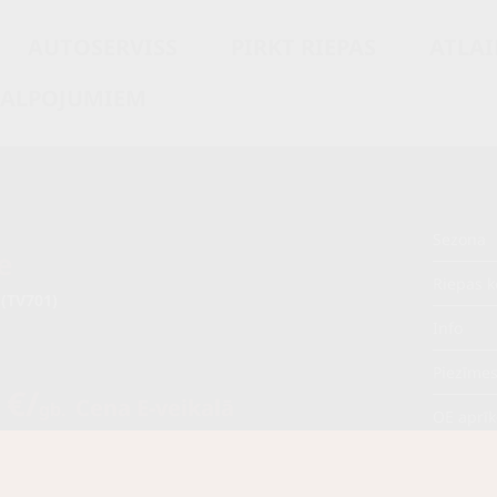
AUTOSERVISS
PIRKT RIEPAS
ATLAI
KALPOJUMIEM
Sezona
e
Riepas k
(TV701)
Info
Piezīme
 €/
Cena E-veikalā
gb.
OE aprī
/
gb.
Piegādāt