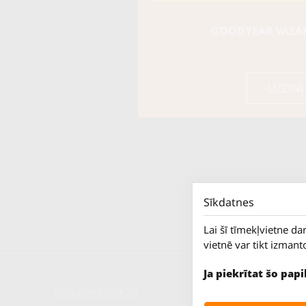
GOODYEAR VASARA
UZZINI
Sīkdatnes
Lai šī tīmekļvietne da
vietnē var tikt izmant
Ja piekrītat šo pap
Jūrkalnes iela 70
P. - Pk.