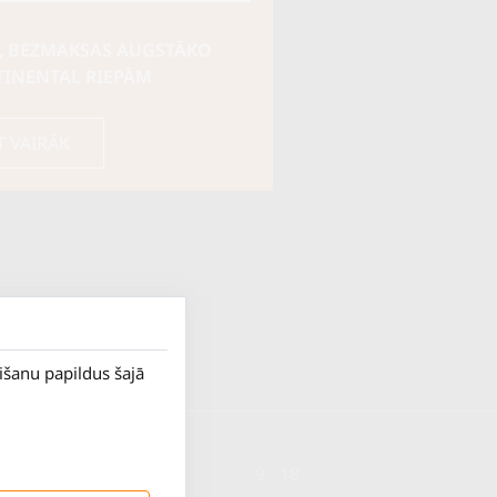
, BEZMAKSAS AUGSTĀKO
TINENTAL RIEPĀM
T VAIRĀK
rišanu papildus šajā
P. - Pk.
9 - 18