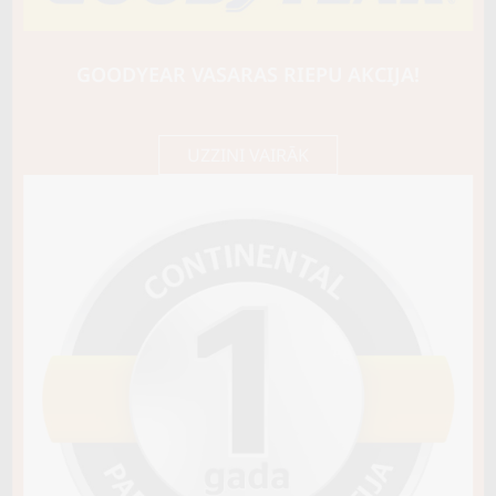
TOYO
OBSERVE GSI6 LS
99H
GOODYEAR VASARAS RIEPU AKCIJA!
E / E / A69
120,65 €/
Cena E-veikalā
gb.
127,00 €/
gb.
UZZINI VAIRĀK
Nav pieejams
Sezona
ZIEMAS
Ziemas riepu tips
MĪKSTĀS (SKANDINĀVU)
Riepas konstrukcija
Info
Piezīmes
OE aprīkojums
Piegādātāja kods
16336