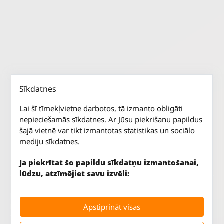
Sīkdatnes
Lai šī tīmekļvietne darbotos, tā izmanto obligāti
nepieciešamās sīkdatnes. Ar Jūsu piekrišanu papildus
šajā vietnē var tikt izmantotas statistikas un sociālo
mediju sīkdatnes.
Ja piekrītat šo papildu sīkdatņu izmantošanai,
lūdzu, atzīmējiet savu izvēli:
Jūrkalnes iela 70
P. - Pk.
9 - 18
Apstiprināt visas
Rīga, LV-1029
S.
SLĒGTS
Tāl.
67 147 147
Sv.
SLĒGTS