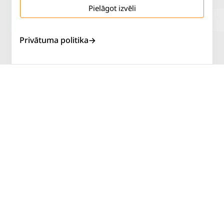
Pielāgot izvēli
Salaspils iela 2
P. - Pk.
9 - 18
Privātuma politika
Rīga, LV-1019
S.
SLĒGTS
Tāl.
67 144 144
Sv.
SLĒGTS
AUTOSERVISS
PIRKT RIEPAS
ATLAIDES
KONTAKTI
LIETOŠANAS NOTEIKUMI
SĪKDATŅU POLITIKA
PRIVĀTUMA POLITIKA
ATTEIKUMA NOTEIKUMI
DISTANCES NOTEIKUMI