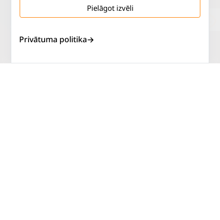
Pielāgot izvēli
Salaspils iela 2
P. - Pk.
9 - 18
Privātuma politika
Rīga, LV-1019
S.
SLĒGTS
Tāl.
67 144 144
Sv.
SLĒGTS
AUTOSERVISS
PIRKT RIEPAS
ATLAIDES
KONTAKTI
LIETOŠANAS NOTEIKUMI
SĪKDATŅU POLITIKA
PRIVĀTUMA POLITIKA
ATTEIKUMA NOTEIKUMI
DISTANCES NOTEIKUMI