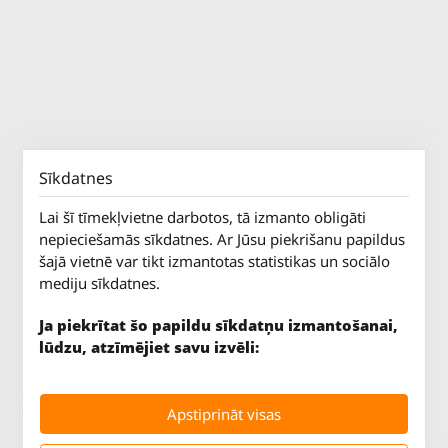
Sīkdatnes
Lai šī tīmekļvietne darbotos, tā izmanto obligāti
nepieciešamās sīkdatnes. Ar Jūsu piekrišanu papildus
šajā vietnē var tikt izmantotas statistikas un sociālo
mediju sīkdatnes.
Ja piekrītat šo papildu sīkdatņu izmantošanai,
lūdzu, atzīmējiet savu izvēli:
Jūrkalnes iela 70
P. - Pk.
9 - 18
Apstiprināt visas
Rīga, LV-1029
S.
SLĒGTS
Tāl.
67 147 147
Sv.
SLĒGTS