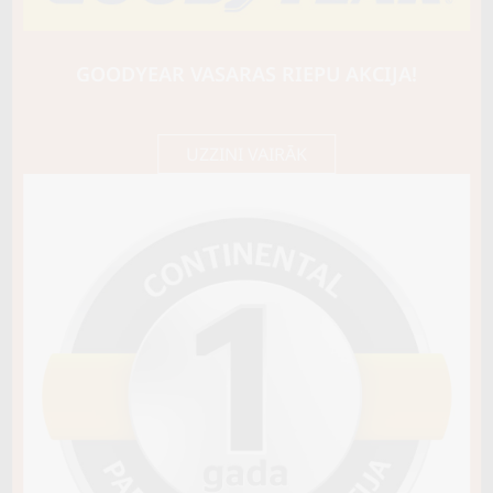
SAILUN
ICE BLAZER WST3
109T
GOODYEAR VASARAS RIEPU AKCIJA!
B / C / B73
128,25 €/
Cena E-veikalā
gb.
135,00 €/
gb.
UZZINI VAIRĀK
Nav pieejams
Sezona
ZIEMAS
Ziemas riepu tips
CIETĀS (EIROPAS)
Riepas konstrukcija
Info
XL
Piezīmes
var radzēt
OE aprīkojums
Piegādātāja kods
104299