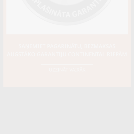
Ziemas riepu tips
CIETĀS (EIROPAS)
Riepas konstrukcija
Info
Piezīmes
var radzēt
SAŅEMIET PAGARINĀTU, BEZMAKSAS
OE aprīkojums
AUGSTĀKO GARANTIJU CONTINENTAL RIEPĀM
Piegādātāja kods
18707
UZZINĀT VAIRĀK