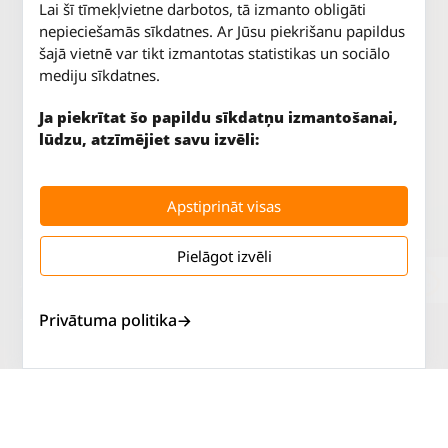
Lai šī tīmekļvietne darbotos, tā izmanto obligāti
nepieciešamās sīkdatnes. Ar Jūsu piekrišanu papildus
šajā vietnē var tikt izmantotas statistikas un sociālo
mediju sīkdatnes.
Ja piekrītat šo papildu sīkdatņu izmantošanai,
lūdzu, atzīmējiet savu izvēli:
Apstiprināt visas
Pielāgot izvēli
Jūrkalnes iela 70
P. - Pk.
9 - 18
Rīga, LV-1029
S.
SLĒGTS
Privātuma politika
Tāl.
67 147 147
Sv.
SLĒGTS
Salaspils iela 2
P. - Pk.
9 - 18
Rīga, LV-1019
S.
SLĒGTS
Tāl.
67 144 144
Sv.
SLĒGTS