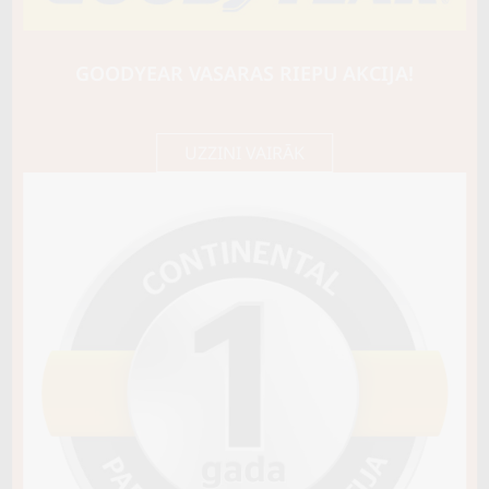
SAILUN
ICE BLAZER WST3
100T
GOODYEAR VASARAS RIEPU AKCIJA!
C / D / B72
102,60 €/
Cena E-veikalā
gb.
108,00 €/
gb.
UZZINI VAIRĀK
Noliktavā 4+
Pirkt
−
+
Vai pievienot riepu montāžu?
Cena 13€
Riepas iespējams saņemt veikalā vai
piegādāt uz adresi, ko varēs norādīt nakamajā solī.
Sezona
ZIEMAS