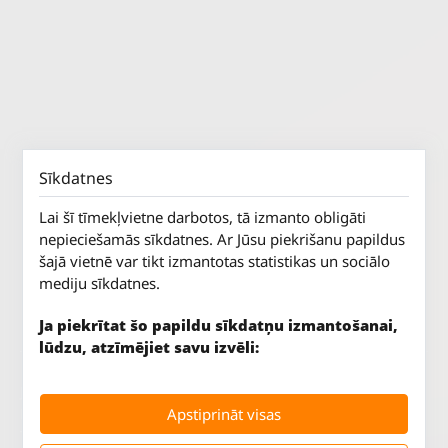
Sīkdatnes
Lai šī tīmekļvietne darbotos, tā izmanto obligāti
nepieciešamās sīkdatnes. Ar Jūsu piekrišanu papildus
šajā vietnē var tikt izmantotas statistikas un sociālo
mediju sīkdatnes.
Ja piekrītat šo papildu sīkdatņu izmantošanai,
lūdzu, atzīmējiet savu izvēli:
Jūrkalnes iela 70
P. - Pk.
9 - 18
Apstiprināt visas
Rīga, LV-1029
S.
SLĒGTS
Tāl.
67 147 147
Sv.
SLĒGTS