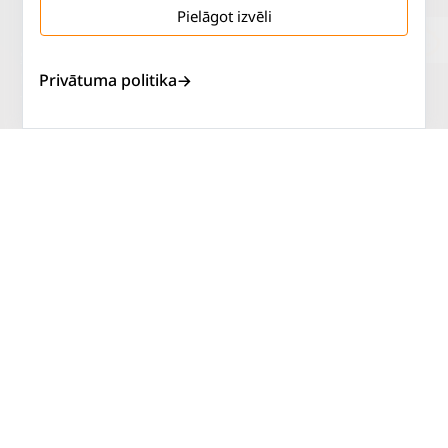
Pielāgot izvēli
Salaspils iela 2
P. - Pk.
9 - 18
Privātuma politika
Rīga, LV-1019
S.
SLĒGTS
Tāl.
67 144 144
Sv.
SLĒGTS
AUTOSERVISS
PIRKT RIEPAS
ATLAIDES
KONTAKTI
LIETOŠANAS NOTEIKUMI
SĪKDATŅU POLITIKA
PRIVĀTUMA POLITIKA
ATTEIKUMA NOTEIKUMI
DISTANCES NOTEIKUMI