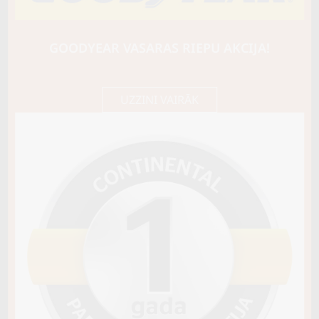
SAILUN
ICE BLAZER WST2 LT
110T
GOODYEAR VASARAS RIEPU AKCIJA!
D / D / B73
125,40 €/
Cena E-veikalā
gb.
132,00 €/
gb.
UZZINI VAIRĀK
Nav pieejams
Sezona
ZIEMAS
Ziemas riepu tips
CIETĀS (EIROPAS)
Riepas konstrukcija
Info
Piezīmes
var radzēt
OE aprīkojums
Piegādātāja kods
19450