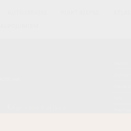
AUTOSERVISS
PIRKT RIEPAS
ATLAI
KALPOJUMIEM
Sezona
N
Ziemas r
RCTIC SUV
Riepas k
Info
0 €/
Cena E-veikalā
gb.
Piezīme
€/
gb.
OE aprī