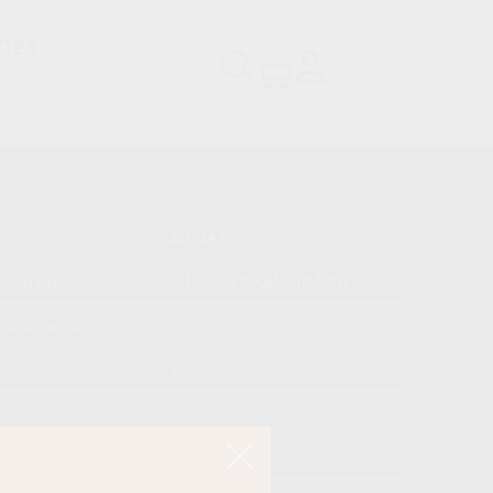
DES
ZIEMAS
iepu tips
MĪKSTĀS (SKANDINĀVU)
onstrukcija
XL
s
kojums