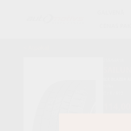
GALVENĀ
CENAS PA
< Atpakaļ
255/55R18
SAILU
ICE BLAZER A
109H
C / E / B72
114,0
120,00 