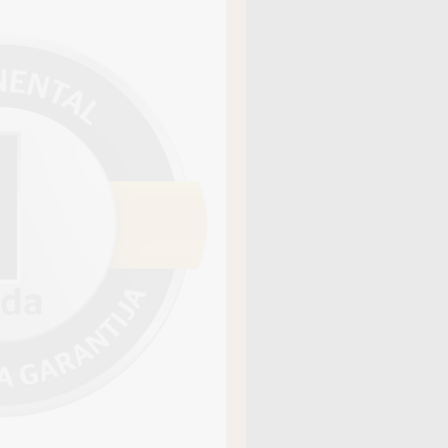
āja kods
19411