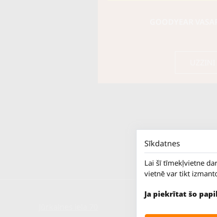
GOODYEAR VASARA
UZZINI
Sīkdatnes
Lai šī tīmekļvietne da
vietnē var tikt izmant
Ja piekrītat šo pap
Jūrkalnes iela 70
P. - Pk.