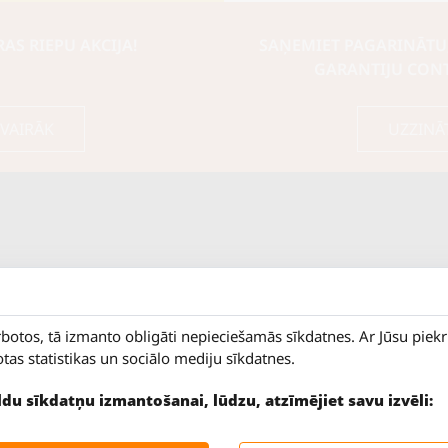
S RIEPU AKCIJA!
SAŅEMIET PAGARINĀTU
GARANTIJU CON
 VAIRĀK
UZZINĀ
rbotos, tā izmanto obligāti nepieciešamās sīkdatnes. Ar Jūsu piek
otas statistikas un sociālo mediju sīkdatnes.
ildu sīkdatņu izmantošanai, lūdzu, atzīmējiet savu izvēli:
9 - 18
Salaspils iela 2