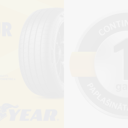
Piegādāt
Pirkt
+
Cena 13€
ienot riepu montāžu?
jams saņemt veikalā vai
adresi, ko varēs norādīt nakamajā solī.