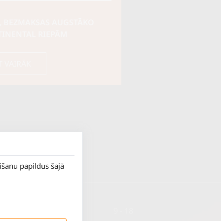
, BEZMAKSAS AUGSTĀKO
TINENTAL RIEPĀM
T VAIRĀK
rišanu papildus šajā
P. - Pk.
9 - 18