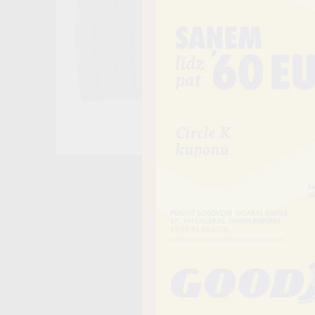
Noliktavā 4+
−
Vai piev
Riepas iespē
piegādāt uz 