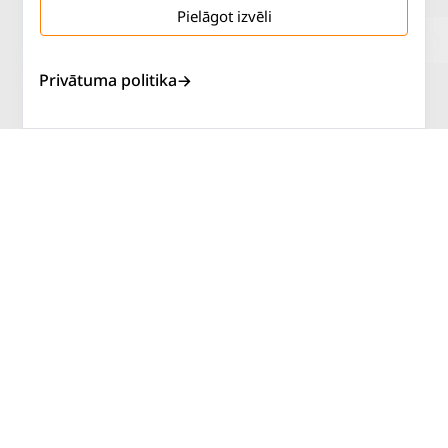
Pielāgot izvēli
Salaspils iela 2
P. - Pk.
9 - 18
Privātuma politika
Rīga, LV-1019
S.
SLĒGTS
Tāl.
67 144 144
Sv.
SLĒGTS
AUTOSERVISS
PIRKT RIEPAS
ATLAIDES
KONTAKTI
LIETOŠANAS NOTEIKUMI
SĪKDATŅU POLITIKA
PRIVĀTUMA POLITIKA
ATTEIKUMA NOTEIKUMI
DISTANCES NOTEIKUMI