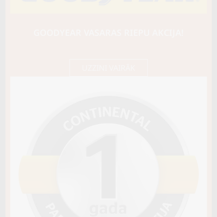
SAILUN
ICE BLAZER ARCTIC EVO
99V
GOODYEAR VASARAS RIEPU AKCIJA!
C / E / B72
90,25 €/
Cena E-veikalā
gb.
95,00 €/
gb.
UZZINI VAIRĀK
Nav pieejams
Sezona
ZIEMAS
Ziemas riepu tips
MĪKSTĀS (SKANDINĀVU)
Riepas konstrukcija
Info
XL
Piezīmes
OE aprīkojums
Piegādātāja kods
18619