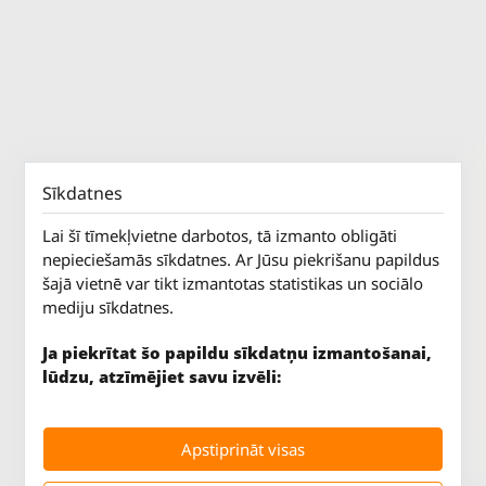
Sīkdatnes
Lai šī tīmekļvietne darbotos, tā izmanto obligāti
nepieciešamās sīkdatnes. Ar Jūsu piekrišanu papildus
šajā vietnē var tikt izmantotas statistikas un sociālo
mediju sīkdatnes.
Ja piekrītat šo papildu sīkdatņu izmantošanai,
lūdzu, atzīmējiet savu izvēli:
Jūrkalnes iela 70
P. - Pk.
9 - 18
Apstiprināt visas
Rīga, LV-1029
S.
SLĒGTS
Tāl.
67 147 147
Sv.
SLĒGTS