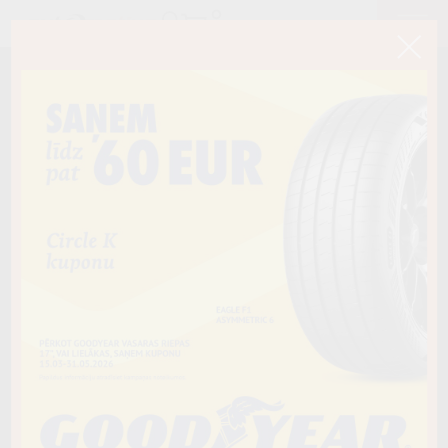
< Atpakaļ
225/50R18