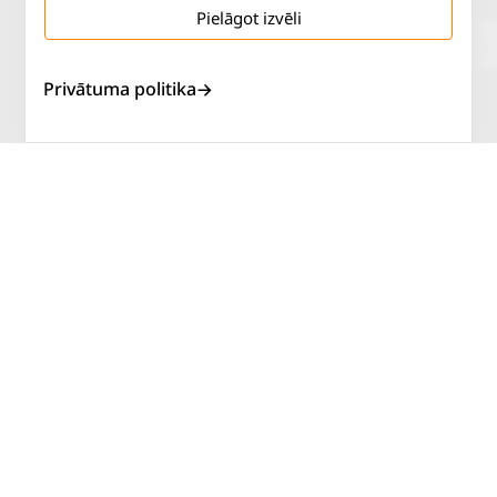
Pielāgot izvēli
Salaspils iela 2
P. - Pk.
9 - 18
Privātuma politika
Rīga, LV-1019
S.
SLĒGTS
Tāl.
67 144 144
Sv.
SLĒGTS
AUTOSERVISS
PIRKT RIEPAS
ATLAIDES
KONTAKTI
LIETOŠANAS NOTEIKUMI
SĪKDATŅU POLITIKA
PRIVĀTUMA POLITIKA
ATTEIKUMA NOTEIKUMI
DISTANCES NOTEIKUMI