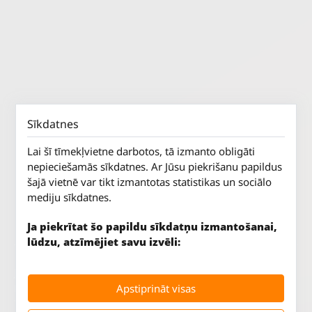
Sīkdatnes
Lai šī tīmekļvietne darbotos, tā izmanto obligāti
nepieciešamās sīkdatnes. Ar Jūsu piekrišanu papildus
šajā vietnē var tikt izmantotas statistikas un sociālo
mediju sīkdatnes.
Ja piekrītat šo papildu sīkdatņu izmantošanai,
lūdzu, atzīmējiet savu izvēli:
Jūrkalnes iela 70
P. - Pk.
9 - 18
Apstiprināt visas
Rīga, LV-1029
S.
SLĒGTS
Tāl.
67 147 147
Sv.
SLĒGTS