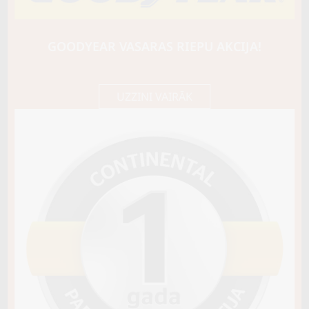
SAILUN
ICE BLAZER ARCTIC
91H
GOODYEAR VASARAS RIEPU AKCIJA!
C / E / B72
68,40 €/
Cena E-veikalā
gb.
72,00 €/
gb.
UZZINI VAIRĀK
Nav pieejams
Sezona
ZIEMAS
Ziemas riepu tips
MĪKSTĀS (SKANDINĀVU)
Riepas konstrukcija
Info
Piezīmes
OE aprīkojums
Piegādātāja kods
18335