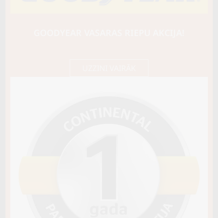
SAILUN
COMMERCIO ICE
109/107R
GOODYEAR VASARAS RIEPU AKCIJA!
100,70 €/
Cena E-veikalā
gb.
106,00 €/
gb.
UZZINI VAIRĀK
Noliktavā 4+
Pirkt
−
+
Vai pievienot riepu montāžu?
Cena 15€
Riepas iespējams saņemt veikalā vai
piegādāt uz adresi, ko varēs norādīt nakamajā solī.
Sezona
ZIEMAS
Ziemas riepu tips
AR RADZĒM