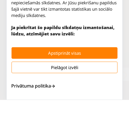
nepieciešamās sīkdatnes. Ar Jūsu piekrišanu papildus
šajā vietnē var tikt izmantotas statistikas un sociālo
mediju sīkdatnes.
Ja piekrītat šo papildu sīkdatņu izmantošanai,
lūdzu, atzīmējiet savu izvēli:
Apstiprināt visas
Pielāgot izvēli
Jūrkalnes iela 70
P. - Pk.
9 - 18
Rīga, LV-1029
S.
SLĒGTS
Tāl.
67 147 147
Sv.
SLĒGTS
Privātuma politika
Salaspils iela 2
P. - Pk.
9 - 18
Rīga, LV-1019
S.
SLĒGTS
Tāl.
67 144 144
Sv.
SLĒGTS