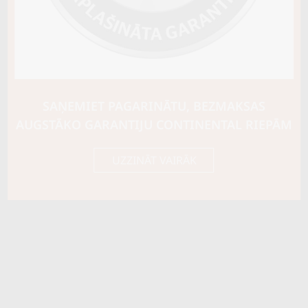
Riepas konstrukcija
C TIPA
Info
Piezīmes
ar radzēm
OE aprīkojums
SAŅEMIET PAGARINĀTU, BEZMAKSAS
AUGSTĀKO GARANTIJU CONTINENTAL RIEPĀM
Piegādātāja kods
61395
UZZINĀT VAIRĀK