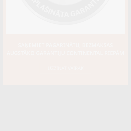
Riepas konstrukcija
Info
XL
Piezīmes
M+S
OE aprīkojums
SAŅEMIET PAGARINĀTU, BEZMAKSAS
Piegādātāja kods
17699
AUGSTĀKO GARANTIJU CONTINENTAL RIEPĀM
UZZINĀT VAIRĀK