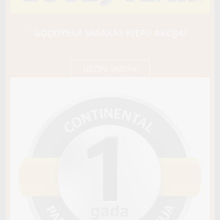
SAILUN
ATREZZO 4 SEASONS
88H
GOODYEAR VASARAS RIEPU AKCIJA!
C / C / B71
50,35 €/
Cena E-veikalā
gb.
53,00 €/
gb.
UZZINI VAIRĀK
Noliktavā 4+
Pirkt
−
+
Vai pievienot riepu montāžu?
Cena 12€
Riepas iespējams saņemt veikalā vai
piegādāt uz adresi, ko varēs norādīt nakamajā solī.
Sezona
VISSEZONAS