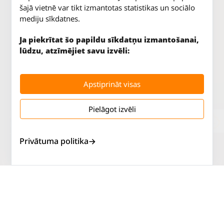
šajā vietnē var tikt izmantotas statistikas un sociālo
mediju sīkdatnes.
Ja piekrītat šo papildu sīkdatņu izmantošanai,
lūdzu, atzīmējiet savu izvēli:
Apstiprināt visas
Pielāgot izvēli
Jūrkalnes iela 70
P. - Pk.
9 - 18
Rīga, LV-1029
S.
SLĒGTS
Tāl.
67 147 147
Sv.
SLĒGTS
Privātuma politika
Salaspils iela 2
P. - Pk.
9 - 18
Rīga, LV-1019
S.
SLĒGTS
Tāl.
67 144 144
Sv.
SLĒGTS