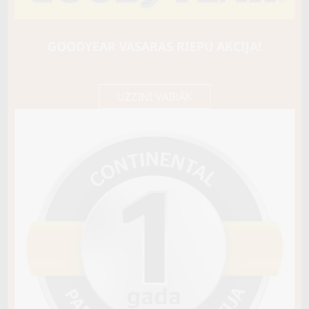
ROTALLA
VS450
101/99R
GOODYEAR VASARAS RIEPU AKCIJA!
C / B / B72
73,15 €/
Cena E-veikalā
gb.
77,00 €/
gb.
UZZINI VAIRĀK
Noliktavā 3
Pirkt
−
+
Vai pievienot riepu montāžu?
Cena 15€
Riepas iespējams saņemt veikalā vai
piegādāt uz adresi, ko varēs norādīt nakamajā solī.
Sezona
ZIEMAS