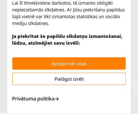
Lai šī tīmekļvietne darbotos, tā izmanto obligāti
nepieciešamās sīkdatnes. Ar Jūsu piekrišanu papildus
šajā vietnē var tikt izmantotas statistikas un sociālo
mediju sīkdatnes.
Ja piekrītat šo papildu sīkdatņu izmantošanai,
lūdzu, atzīmējiet savu izvēli:
Apstiprināt visas
Pielāgot izvēli
Jūrkalnes iela 70
P. - Pk.
9 - 18
Rīga, LV-1029
S.
SLĒGTS
Privātuma politika
Tāl.
67 147 147
Sv.
SLĒGTS
Salaspils iela 2
P. - Pk.
9 - 18
Rīga, LV-1019
S.
SLĒGTS
Tāl.
67 144 144
Sv.
SLĒGTS