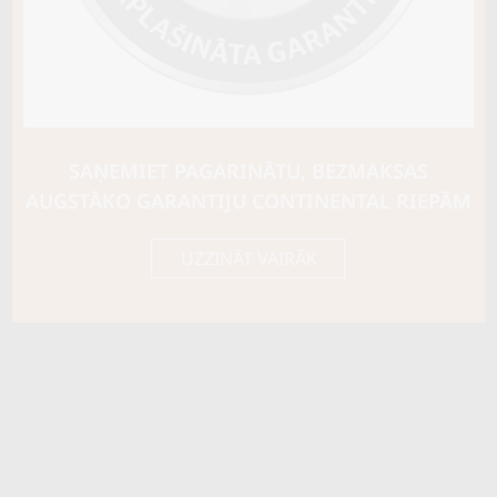
Ziemas riepu tips
CIETĀS (EIROPAS)
Riepas konstrukcija
C TIPA
Info
Piezīmes
SAŅEMIET PAGARINĀTU, BEZMAKSAS
OE aprīkojums
AUGSTĀKO GARANTIJU CONTINENTAL RIEPĀM
Piegādātāja kods
15837
UZZINĀT VAIRĀK