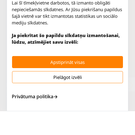
Lai šī tīmekļvietne darbotos, tā izmanto obligāti
nepieciešamās sīkdatnes. Ar Jūsu piekrišanu papildus
šajā vietnē var tikt izmantotas statistikas un sociālo
mediju sīkdatnes.
Ja piekrītat šo papildu sīkdatņu izmantošanai,
lūdzu, atzīmējiet savu izvēli:
Apstiprināt visas
Pielāgot izvēli
Jūrkalnes iela 70
P. - Pk.
9 - 18
Rīga, LV-1029
S.
SLĒGTS
Privātuma politika
Tāl.
67 147 147
Sv.
SLĒGTS
Salaspils iela 2
P. - Pk.
9 - 18
Rīga, LV-1019
S.
SLĒGTS
Tāl.
67 144 144
Sv.
SLĒGTS