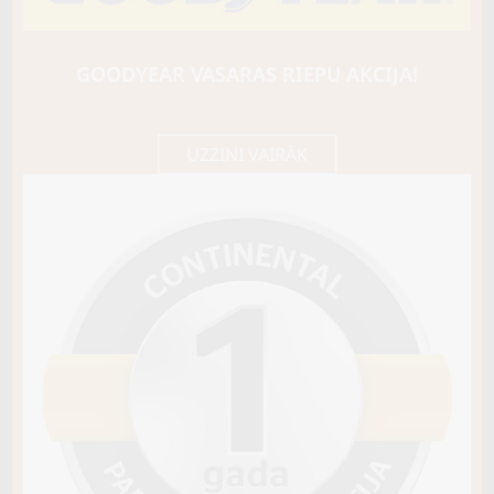
ROTALLA
S220
106V
GOODYEAR VASARAS RIEPU AKCIJA!
C / C / B72
111,15 €/
Cena E-veikalā
gb.
117,00 €/
gb.
UZZINI VAIRĀK
Noliktavā 4+
Pirkt
−
+
Vai pievienot riepu montāžu?
Cena 15€
Riepas iespējams saņemt veikalā vai
piegādāt uz adresi, ko varēs norādīt nakamajā solī.
Sezona
ZIEMAS