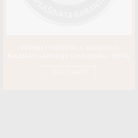
Ziemas riepu tips
CIETĀS (EIROPAS)
Riepas konstrukcija
Info
XL
Piezīmes
SAŅEMIET PAGARINĀTU, BEZMAKSAS
OE aprīkojums
AUGSTĀKO GARANTIJU CONTINENTAL RIEPĀM
Piegādātāja kods
15789
UZZINĀT VAIRĀK