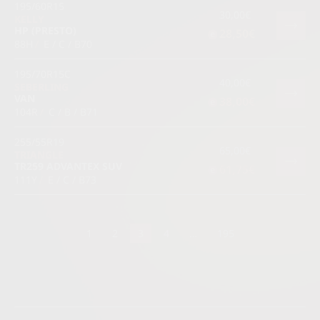
195/60R15
30,00€
KELLY
HP (PRESTO)
28,50€
88H
/
E / C / B70
195/70R15C
40,00€
SEBERLING
VAN
38,00€
104R
/
C / B / B71
255/55R19
65,00€
TRIANGLE
TR259 ADVANTEX SUV
61,75€
111Y
/
E / C / B73
1
2
3
4
…
195
Visas riepas