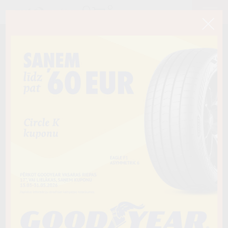
Kārtot
185/60R15
47,00€
TRIANGLE
RELIAXTOURING (TE307)
44,65€
88H XL
/
D / B / B71
205/55R17
65,00€
TRIANGLE
EFFEXSPORT (TH202)
61,75€
95W XL
/
C / B / B72
225/55R17
70,00€
TRIANGLE
EFFEXSPORT (TH202)
66,50€
101Y XL
/
C / B / B72