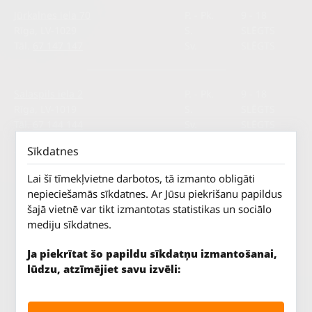
Jūrkalnes iela 70
P. - Pk.
9 - 18
Rīga, LV-1029
S.
SLĒGTS
Tāl.
67 147 147
Sv.
SLĒGTS
Salaspils iela 2
P. - Pk.
9 - 18
Rīga, LV-1019
S.
SLĒGTS
Tāl.
67 144 144
Sv.
SLĒGTS
Sīkdatnes
Lai šī tīmekļvietne darbotos, tā izmanto obligāti
nepieciešamās sīkdatnes. Ar Jūsu piekrišanu papildus
šajā vietnē var tikt izmantotas statistikas un sociālo
mediju sīkdatnes.
AUTOSERVISS
PIRKT RIEPAS
Ja piekrītat šo papildu sīkdatņu izmantošanai,
ATLAIDES
lūdzu, atzīmējiet savu izvēli:
KONTAKTI
LIETOŠANAS NOTEIKUMI
SĪKDATŅU POLITIKA