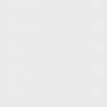
SPORT BLURESPONSE
114,00€
95V XL
/
A / B / B72
215/60R16
122,00€
DUNLOP
SPORT BLURESPONSE
115,90€
99H XL
/
B / A / B72
205/60R16
130,00€
MICHELIN
E-PRIMACY
123,50€
92H
/
A / B / A68
225/55R18
137,00€
YOKOHAMA
BLUEARTH-XT AE61
130,15€
98V
/
C / A / A68
165/70R14
25,00€
KELLY
ST (PASSIO 2)
23,75€
81T
/
F / C / A69