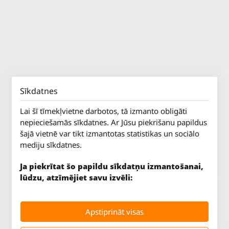
Sīkdatnes
Lai šī tīmekļvietne darbotos, tā izmanto obligāti
nepieciešamās sīkdatnes. Ar Jūsu piekrišanu papildus
šajā vietnē var tikt izmantotas statistikas un sociālo
mediju sīkdatnes.
Ja piekrītat šo papildu sīkdatņu izmantošanai,
lūdzu, atzīmējiet savu izvēli:
Jūrkalnes iela 70
P. - Pk.
9 - 18
Apstiprināt visas
Rīga, LV-1029
S.
SLĒGTS
Tāl.
67 147 147
Sv.
SLĒGTS