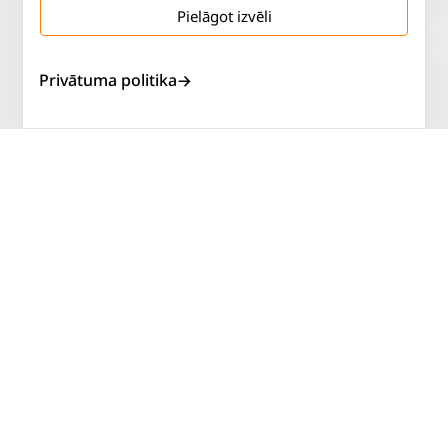
Pielāgot izvēli
Salaspils iela 2
P. - Pk.
9 - 18
Privātuma politika
Rīga, LV-1019
S.
SLĒGTS
Tāl.
67 144 144
Sv.
SLĒGTS
AUTOSERVISS
PIRKT RIEPAS
ATLAIDES
KONTAKTI
LIETOŠANAS NOTEIKUMI
SĪKDATŅU POLITIKA
PRIVĀTUMA POLITIKA
ATTEIKUMA NOTEIKUMI
DISTANCES NOTEIKUMI