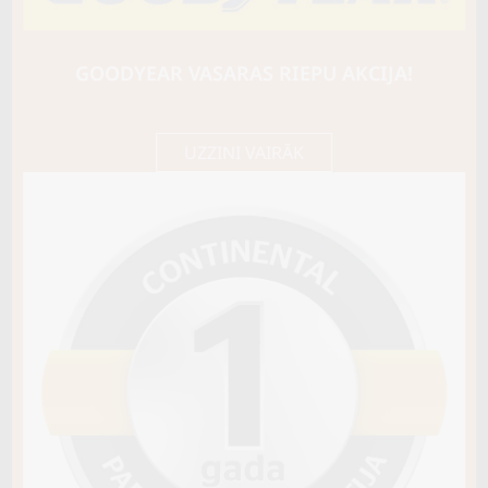
NANKANG
WS-1
92Q
GOODYEAR VASARAS RIEPU AKCIJA!
D / C / B72
109,25 €/
Cena E-veikalā
gb.
115,00 €/
gb.
UZZINI VAIRĀK
Nav pieejams
Sezona
ZIEMAS
Ziemas riepu tips
MĪKSTĀS (SKANDINĀVU)
Riepas konstrukcija
Info
Piezīmes
OE aprīkojums
Piegādātāja kods
61475