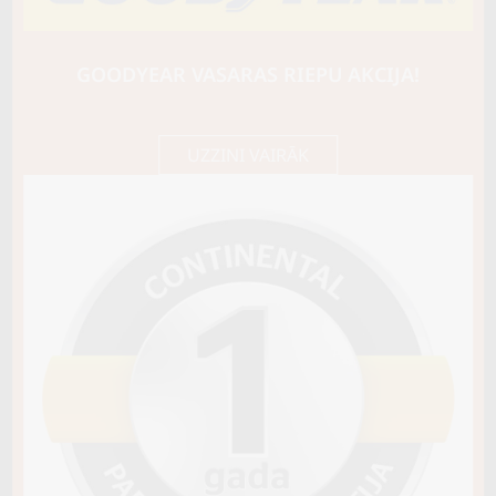
NANKANG
NA-1
84Q
GOODYEAR VASARAS RIEPU AKCIJA!
C / B / B70
125,40 €/
Cena E-veikalā
gb.
132,00 €/
gb.
UZZINI VAIRĀK
Noliktavā 3
Pirkt
−
+
Vai pievienot riepu montāžu?
Cena 15€
Riepas iespējams saņemt veikalā vai
piegādāt uz adresi, ko varēs norādīt nakamajā solī.
Sezona
VASARAS