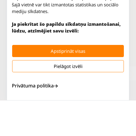
šajā vietnē var tikt izmantotas statistikas un sociālo
mediju sīkdatnes.
Ja piekrītat šo papildu sīkdatņu izmantošanai,
lūdzu, atzīmējiet savu izvēli:
Apstiprināt visas
Pielāgot izvēli
Jūrkalnes iela 70
P. - Pk.
9 - 18
Rīga, LV-1029
S.
SLĒGTS
Tāl.
67 147 147
Sv.
SLĒGTS
Privātuma politika
Salaspils iela 2
P. - Pk.
9 - 18
Rīga, LV-1019
S.
SLĒGTS
Tāl.
67 144 144
Sv.
SLĒGTS