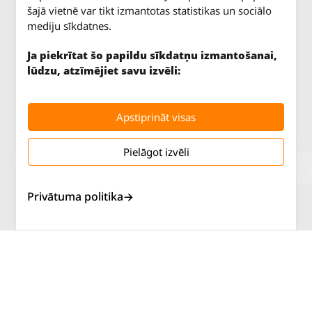
šajā vietnē var tikt izmantotas statistikas un sociālo
mediju sīkdatnes.
Ja piekrītat šo papildu sīkdatņu izmantošanai,
lūdzu, atzīmējiet savu izvēli:
Apstiprināt visas
Pielāgot izvēli
Jūrkalnes iela 70
P. - Pk.
9 - 18
Rīga, LV-1029
S.
SLĒGTS
Tāl.
67 147 147
Sv.
SLĒGTS
Privātuma politika
Salaspils iela 2
P. - Pk.
9 - 18
Rīga, LV-1019
S.
SLĒGTS
Tāl.
67 144 144
Sv.
SLĒGTS