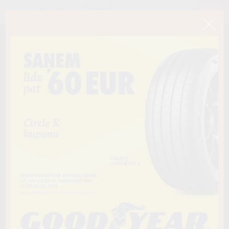
< Atpakaļ
255/35R19RF