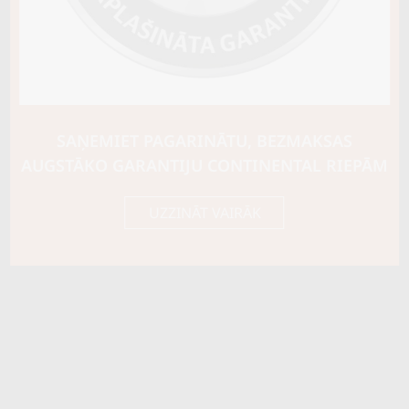
Riepas konstrukcija
Run Flat
Info
XL
Piezīmes
OE aprīkojums
SAŅEMIET PAGARINĀTU, BEZMAKSAS
Piegādātāja kods
54024
AUGSTĀKO GARANTIJU CONTINENTAL RIEPĀM
UZZINĀT VAIRĀK