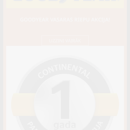
NANKANG
AS-2+
96Y
GOODYEAR VASARAS RIEPU AKCIJA!
D / C / B71
145,35 €/
Cena E-veikalā
gb.
153,00 €/
gb.
UZZINI VAIRĀK
Noliktavā 2
Pirkt
−
+
Vai pievienot riepu montāžu?
Cena 15€
Riepas iespējams saņemt veikalā vai
piegādāt uz adresi, ko varēs norādīt nakamajā solī.
Sezona
VASARAS