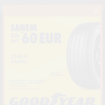
< Atpakaļ
215/50R17