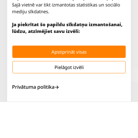
šajā vietnē var tikt izmantotas statistikas un sociālo
mediju sīkdatnes.
Ja piekrītat šo papildu sīkdatņu izmantošanai,
lūdzu, atzīmējiet savu izvēli:
Apstiprināt visas
Pielāgot izvēli
Jūrkalnes iela 70
P. - Pk.
9 - 18
Rīga, LV-1029
S.
SLĒGTS
Tāl.
67 147 147
Sv.
SLĒGTS
Privātuma politika
Salaspils iela 2
P. - Pk.
9 - 18
Rīga, LV-1019
S.
SLĒGTS
Tāl.
67 144 144
Sv.
SLĒGTS