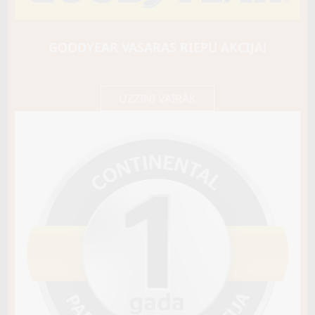
NANKANG
AS-2+
95Y
GOODYEAR VASARAS RIEPU AKCIJA!
C / A / B71
77,90 €/
Cena E-veikalā
gb.
82,00 €/
gb.
UZZINI VAIRĀK
Noliktavā 2
Pirkt
−
+
Vai pievienot riepu montāžu?
Cena 13€
Riepas iespējams saņemt veikalā vai
piegādāt uz adresi, ko varēs norādīt nakamajā solī.
Sezona
VASARAS