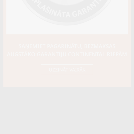
Riepas konstrukcija
Info
XL
Piezīmes
OE aprīkojums
SAŅEMIET PAGARINĀTU, BEZMAKSAS
Piegādātāja kods
54015
AUGSTĀKO GARANTIJU CONTINENTAL RIEPĀM
UZZINĀT VAIRĀK