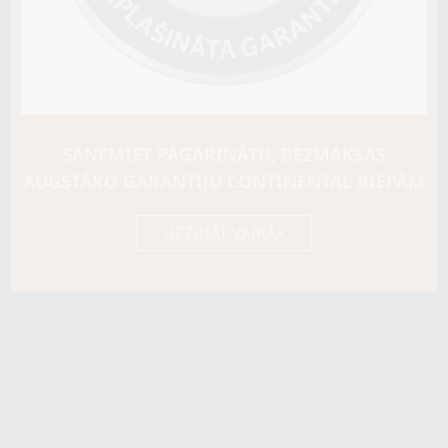
Riepas konstrukcija
C TIPA
Info
Piezīmes
M+S
OE aprīkojums
SAŅEMIET PAGARINĀTU, BEZMAKSAS
Piegādātāja kods
23456
AUGSTĀKO GARANTIJU CONTINENTAL RIEPĀM
UZZINĀT VAIRĀK