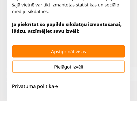
šajā vietnē var tikt izmantotas statistikas un sociālo
mediju sīkdatnes.
Ja piekrītat šo papildu sīkdatņu izmantošanai,
lūdzu, atzīmējiet savu izvēli:
Apstiprināt visas
Pielāgot izvēli
Jūrkalnes iela 70
P. - Pk.
9 - 18
Rīga, LV-1029
S.
SLĒGTS
Tāl.
67 147 147
Sv.
SLĒGTS
Privātuma politika
Salaspils iela 2
P. - Pk.
9 - 18
Rīga, LV-1019
S.
SLĒGTS
Tāl.
67 144 144
Sv.
SLĒGTS