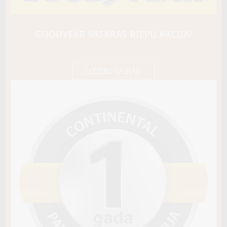
MICHELIN
CROSSCLIMATE CAMPING
118/116R
GOODYEAR VASARAS RIEPU AKCIJA!
C / A / A72
251,75 €/
Cena E-veikalā
gb.
265,00 €/
gb.
UZZINI VAIRĀK
Noliktavā 4+
Pirkt
−
+
Vai pievienot riepu montāžu?
Cena 15€
Riepas iespējams saņemt veikalā vai
piegādāt uz adresi, ko varēs norādīt nakamajā solī.
Sezona
VISSEZONAS