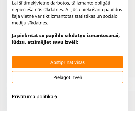
Lai šī tīmekļvietne darbotos, tā izmanto obligāti
nepieciešamās sīkdatnes. Ar Jūsu piekrišanu papildus
šajā vietnē var tikt izmantotas statistikas un sociālo
mediju sīkdatnes.
Ja piekrītat šo papildu sīkdatņu izmantošanai,
lūdzu, atzīmējiet savu izvēli:
Apstiprināt visas
Pielāgot izvēli
Jūrkalnes iela 70
P. - Pk.
9 - 18
Rīga, LV-1029
S.
SLĒGTS
Privātuma politika
Tāl.
67 147 147
Sv.
SLĒGTS
Salaspils iela 2
P. - Pk.
9 - 18
Rīga, LV-1019
S.
SLĒGTS
Tāl.
67 144 144
Sv.
SLĒGTS