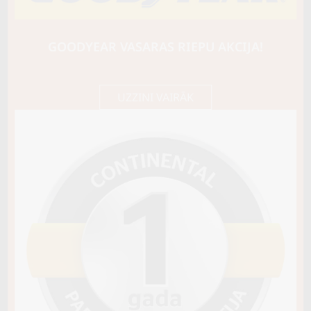
Maxxis
SS-01 PRESA SUV ICE
108Q
GOODYEAR VASARAS RIEPU AKCIJA!
C / D / B71
132,05 €/
Cena E-veikalā
gb.
139,00 €/
gb.
UZZINI VAIRĀK
Noliktavā 4+
Pirkt
−
+
Vai pievienot riepu montāžu?
Cena 13€
Riepas iespējams saņemt veikalā vai
piegādāt uz adresi, ko varēs norādīt nakamajā solī.
Sezona
ZIEMAS