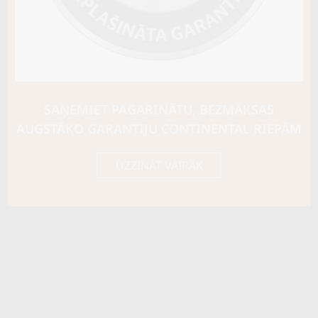
Ziemas riepu tips
MĪKSTĀS (SKANDINĀVU)
Riepas konstrukcija
Info
XL
Piezīmes
SAŅEMIET PAGARINĀTU, BEZMAKSAS
OE aprīkojums
AUGSTĀKO GARANTIJU CONTINENTAL RIEPĀM
Piegādātāja kods
19253
UZZINĀT VAIRĀK