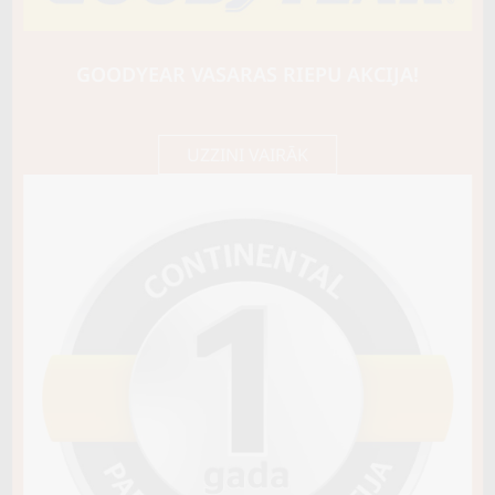
LASSA
WINTUS 2
104/102T
GOODYEAR VASARAS RIEPU AKCIJA!
D / B / B75
95,95 €/
Cena E-veikalā
gb.
101,00 €/
gb.
UZZINI VAIRĀK
Nav pieejams
Sezona
ZIEMAS
Ziemas riepu tips
CIETĀS (EIROPAS)
Riepas konstrukcija
C TIPA
Info
Piezīmes
OE aprīkojums
Piegādātāja kods
15829