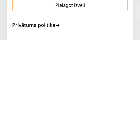
Pielāgot izvēli
Salaspils iela 2
P. - Pk.
9 - 18
Privātuma politika
Rīga, LV-1019
S.
SLĒGTS
Tāl.
67 144 144
Sv.
SLĒGTS
AUTOSERVISS
PIRKT RIEPAS
ATLAIDES
KONTAKTI
LIETOŠANAS NOTEIKUMI
SĪKDATŅU POLITIKA
PRIVĀTUMA POLITIKA
ATTEIKUMA NOTEIKUMI
DISTANCES NOTEIKUMI