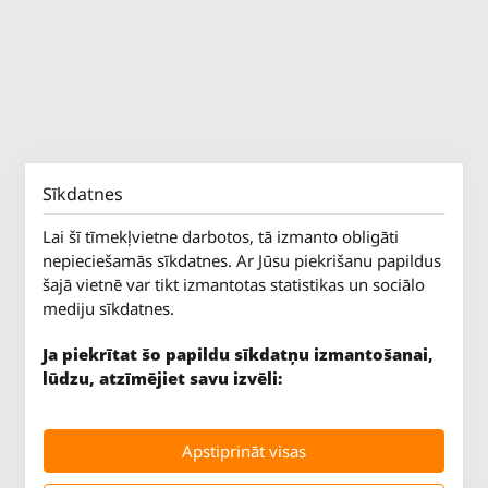
Sīkdatnes
Lai šī tīmekļvietne darbotos, tā izmanto obligāti
nepieciešamās sīkdatnes. Ar Jūsu piekrišanu papildus
šajā vietnē var tikt izmantotas statistikas un sociālo
mediju sīkdatnes.
Ja piekrītat šo papildu sīkdatņu izmantošanai,
lūdzu, atzīmējiet savu izvēli:
Jūrkalnes iela 70
P. - Pk.
9 - 18
Apstiprināt visas
Rīga, LV-1029
S.
SLĒGTS
Tāl.
67 147 147
Sv.
SLĒGTS