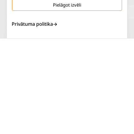
Pielāgot izvēli
Salaspils iela 2
P. - Pk.
9 - 18
Privātuma politika
Rīga, LV-1019
S.
SLĒGTS
Tāl.
67 144 144
Sv.
SLĒGTS
AUTOSERVISS
PIRKT RIEPAS
ATLAIDES
KONTAKTI
LIETOŠANAS NOTEIKUMI
SĪKDATŅU POLITIKA
PRIVĀTUMA POLITIKA
ATTEIKUMA NOTEIKUMI
DISTANCES NOTEIKUMI