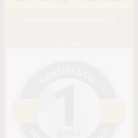
LASSA
WINTUS 2
102/100R
GOODYEAR VASARAS RIEPU AKCIJA!
D / B / B75
95,95 €/
Cena E-veikalā
gb.
101,00 €/
gb.
UZZINI VAIRĀK
Nav pieejams
Sezona
ZIEMAS
Ziemas riepu tips
CIETĀS (EIROPAS)
Riepas konstrukcija
C TIPA
Info
Piezīmes
OE aprīkojums
Piegādātāja kods
15825