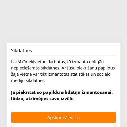
Sīkdatnes
Lai šī tīmekļvietne darbotos, tā izmanto obligāti
nepieciešamās sīkdatnes. Ar Jūsu piekrišanu papildus
šajā vietnē var tikt izmantotas statistikas un sociālo
mediju sīkdatnes.
Ja piekrītat šo papildu sīkdatņu izmantošanai,
lūdzu, atzīmējiet savu izvēli:
Jūrkalnes iela 70
P. - Pk.
9 - 18
Apstiprināt visas
Rīga, LV-1029
S.
SLĒGTS
Tāl.
67 147 147
Sv.
SLĒGTS