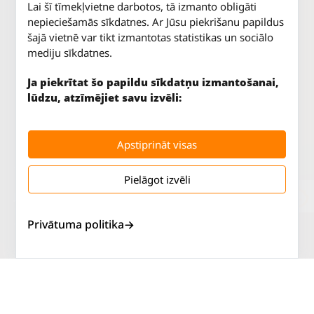
Lai šī tīmekļvietne darbotos, tā izmanto obligāti
nepieciešamās sīkdatnes. Ar Jūsu piekrišanu papildus
šajā vietnē var tikt izmantotas statistikas un sociālo
mediju sīkdatnes.
Ja piekrītat šo papildu sīkdatņu izmantošanai,
lūdzu, atzīmējiet savu izvēli:
Apstiprināt visas
Pielāgot izvēli
Jūrkalnes iela 70
P. - Pk.
9 - 18
Rīga, LV-1029
S.
SLĒGTS
Privātuma politika
Tāl.
67 147 147
Sv.
SLĒGTS
Salaspils iela 2
P. - Pk.
9 - 18
Rīga, LV-1019
S.
SLĒGTS
Tāl.
67 144 144
Sv.
SLĒGTS