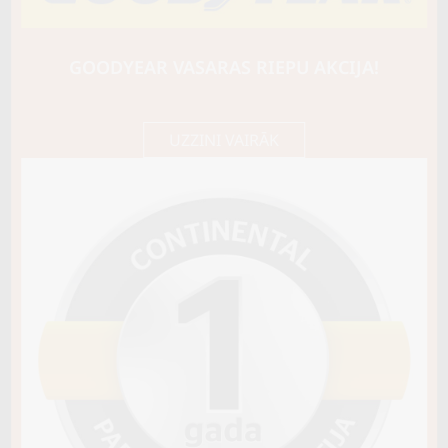
LASSA
SNOWAYS 4
101V
GOODYEAR VASARAS RIEPU AKCIJA!
D / B / A69
98,80 €/
Cena E-veikalā
gb.
104,00 €/
gb.
UZZINI VAIRĀK
Noliktavā 2
Pirkt
−
+
Vai pievienot riepu montāžu?
Cena 13€
Riepas iespējams saņemt veikalā vai
piegādāt uz adresi, ko varēs norādīt nakamajā solī.
Sezona
ZIEMAS