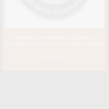
Ziemas riepu tips
CIETĀS (EIROPAS)
Riepas konstrukcija
Info
XL
Piezīmes
SAŅEMIET PAGARINĀTU, BEZMAKSAS
OE aprīkojums
AUGSTĀKO GARANTIJU CONTINENTAL RIEPĀM
Piegādātāja kods
15573
UZZINĀT VAIRĀK