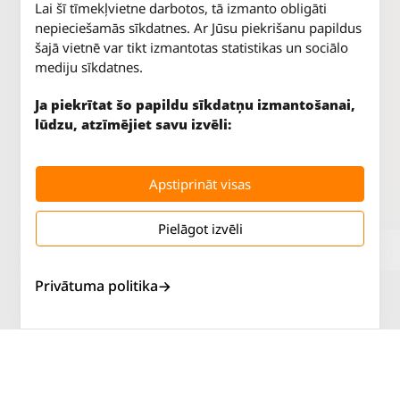
Lai šī tīmekļvietne darbotos, tā izmanto obligāti
nepieciešamās sīkdatnes. Ar Jūsu piekrišanu papildus
šajā vietnē var tikt izmantotas statistikas un sociālo
mediju sīkdatnes.
Ja piekrītat šo papildu sīkdatņu izmantošanai,
lūdzu, atzīmējiet savu izvēli:
Apstiprināt visas
Pielāgot izvēli
Jūrkalnes iela 70
P. - Pk.
9 - 18
Rīga, LV-1029
S.
SLĒGTS
Privātuma politika
Tāl.
67 147 147
Sv.
SLĒGTS
Salaspils iela 2
P. - Pk.
9 - 18
Rīga, LV-1019
S.
SLĒGTS
Tāl.
67 144 144
Sv.
SLĒGTS