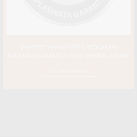
Ziemas riepu tips
CIETĀS (EIROPAS)
Riepas konstrukcija
Info
Piezīmes
var radzēt
SAŅEMIET PAGARINĀTU, BEZMAKSAS
OE aprīkojums
AUGSTĀKO GARANTIJU CONTINENTAL RIEPĀM
Piegādātāja kods
105966
UZZINĀT VAIRĀK