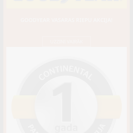
LASSA
ICEWAYS 2
98T
GOODYEAR VASARAS RIEPU AKCIJA!
D / E / B71
90,25 €/
Cena E-veikalā
gb.
95,00 €/
gb.
UZZINI VAIRĀK
Noliktavā 3
Pirkt
−
+
Vai pievienot riepu montāžu?
Cena 12€
Riepas iespējams saņemt veikalā vai
piegādāt uz adresi, ko varēs norādīt nakamajā solī.
Sezona
ZIEMAS