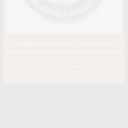
Riepas konstrukcija
Info
Piezīmes
var radzēt
OE aprīkojums
SAŅEMIET PAGARINĀTU, BEZMAKSAS
AUGSTĀKO GARANTIJU CONTINENTAL RIEPĀM
Piegādātāja kods
53967
UZZINĀT VAIRĀK