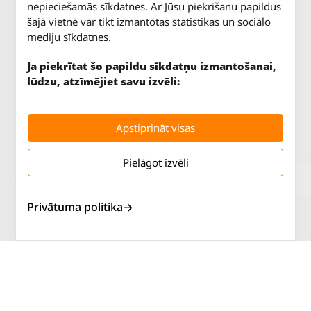
nepieciešamās sīkdatnes. Ar Jūsu piekrišanu papildus
šajā vietnē var tikt izmantotas statistikas un sociālo
mediju sīkdatnes.
Ja piekrītat šo papildu sīkdatņu izmantošanai,
lūdzu, atzīmējiet savu izvēli:
Apstiprināt visas
Pielāgot izvēli
Jūrkalnes iela 70
P. - Pk.
9 - 18
Rīga, LV-1029
S.
SLĒGTS
Tāl.
67 147 147
Sv.
SLĒGTS
Privātuma politika
Salaspils iela 2
P. - Pk.
9 - 18
Rīga, LV-1019
S.
SLĒGTS
Tāl.
67 144 144
Sv.
SLĒGTS