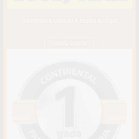
KUMHO
WI31+
98T
GOODYEAR VASARAS RIEPU AKCIJA!
80,75 €/
Cena E-veikalā
gb.
85,00 €/
gb.
UZZINI VAIRĀK
Noliktavā 4+
Pirkt
−
+
Vai pievienot riepu montāžu?
Cena 12€
Riepas iespējams saņemt veikalā vai
piegādāt uz adresi, ko varēs norādīt nakamajā solī.
Sezona
ZIEMAS
Ziemas riepu tips
CIETĀS (EIROPAS)