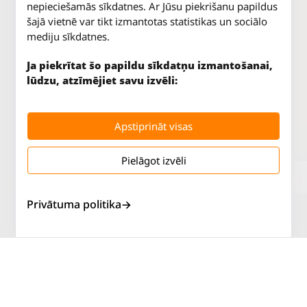
nepieciešamās sīkdatnes. Ar Jūsu piekrišanu papildus
šajā vietnē var tikt izmantotas statistikas un sociālo
mediju sīkdatnes.
Ja piekrītat šo papildu sīkdatņu izmantošanai,
lūdzu, atzīmējiet savu izvēli:
Apstiprināt visas
Pielāgot izvēli
Jūrkalnes iela 70
P. - Pk.
9 - 18
Rīga, LV-1029
S.
SLĒGTS
Tāl.
67 147 147
Sv.
SLĒGTS
Privātuma politika
Salaspils iela 2
P. - Pk.
9 - 18
Rīga, LV-1019
S.
SLĒGTS
Tāl.
67 144 144
Sv.
SLĒGTS