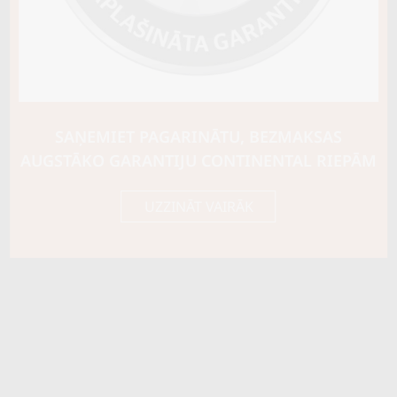
Riepas konstrukcija
Info
Piezīmes
ar radzēm
OE aprīkojums
SAŅEMIET PAGARINĀTU, BEZMAKSAS
AUGSTĀKO GARANTIJU CONTINENTAL RIEPĀM
Piegādātāja kods
19318
UZZINĀT VAIRĀK