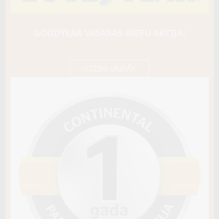
HANKOOK
WINTER I*PIKE X (W429A)
112T
GOODYEAR VASARAS RIEPU AKCIJA!
190,95 €/
Cena E-veikalā
gb.
201,00 €/
gb.
UZZINI VAIRĀK
Noliktavā 4+
Pirkt
−
+
Vai pievienot riepu montāžu?
Cena 13€
Riepas iespējams saņemt veikalā vai
piegādāt uz adresi, ko varēs norādīt nakamajā solī.
Sezona
ZIEMAS
Ziemas riepu tips
AR RADZĒM