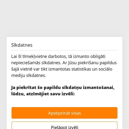
Sīkdatnes
Lai šī tīmekļvietne darbotos, tā izmanto obligāti
nepieciešamās sīkdatnes. Ar Jūsu piekrišanu papildus
šajā vietnē var tikt izmantotas statistikas un sociālo
mediju sīkdatnes.
Ja piekrītat šo papildu sīkdatņu izmantošanai,
lūdzu, atzīmējiet savu izvēli:
Jūrkalnes iela 70
P. - Pk.
9 - 18
Rīga, LV-1029
S.
SLĒGTS
Apstiprināt visas
Tāl.
67 147 147
Sv.
SLĒGTS
Pielāgot izvēli