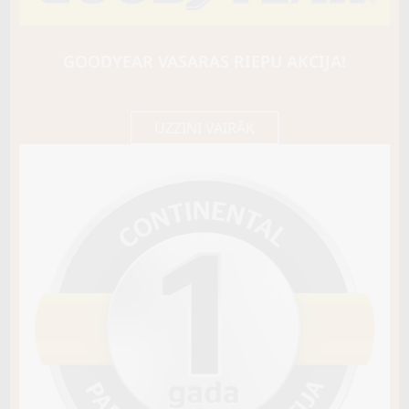
HANKOOK
WINTER I*PIKE X (W429A)
102T
GOODYEAR VASARAS RIEPU AKCIJA!
145,35 €/
Cena E-veikalā
gb.
153,00 €/
gb.
Nav pieejams
UZZINI VAIRĀK
Sezona
ZIEMAS
Ziemas riepu tips
CIETĀS (EIROPAS)
Riepas konstrukcija
Info
Piezīmes
var radzēt
OE aprīkojums
Piegādātāja kods
19233