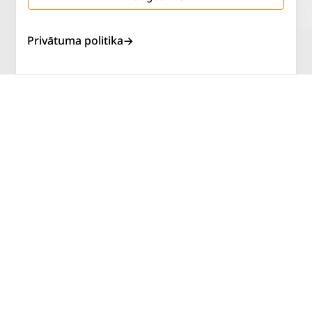
Salaspils iela 2
P. - Pk.
9 - 18
Rīga, LV-1019
S.
SLĒGTS
Privātuma politika
Tāl.
67 144 144
Sv.
SLĒGTS
AUTOSERVISS
PIRKT RIEPAS
ATLAIDES
KONTAKTI
LIETOŠANAS NOTEIKUMI
SĪKDATŅU POLITIKA
PRIVĀTUMA POLITIKA
ATTEIKUMA NOTEIKUMI
DISTANCES NOTEIKUMI