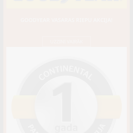
HANKOOK
WINTER I*PIKE RS2 (W429)
93T
GOODYEAR VASARAS RIEPU AKCIJA!
147,25 €/
Cena E-veikalā
gb.
155,00 €/
gb.
UZZINI VAIRĀK
Noliktavā 4+
Pirkt
−
+
Vai pievienot riepu montāžu?
Cena 13€
Riepas iespējams saņemt veikalā vai
piegādāt uz adresi, ko varēs norādīt nakamajā solī.
Sezona
ZIEMAS
Ziemas riepu tips
AR RADZĒM