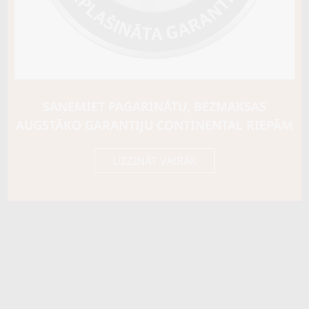
Riepas konstrukcija
Info
XL
Piezīmes
ar radzēm
OE aprīkojums
SAŅEMIET PAGARINĀTU, BEZMAKSAS
AUGSTĀKO GARANTIJU CONTINENTAL RIEPĀM
Piegādātāja kods
18222
UZZINĀT VAIRĀK