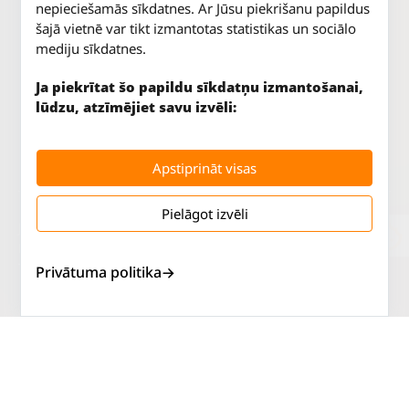
nepieciešamās sīkdatnes. Ar Jūsu piekrišanu papildus
šajā vietnē var tikt izmantotas statistikas un sociālo
mediju sīkdatnes.
Ja piekrītat šo papildu sīkdatņu izmantošanai,
lūdzu, atzīmējiet savu izvēli:
Apstiprināt visas
Pielāgot izvēli
Jūrkalnes iela 70
P. - Pk.
9 - 18
Rīga, LV-1029
S.
SLĒGTS
Tāl.
67 147 147
Sv.
SLĒGTS
Privātuma politika
Salaspils iela 2
P. - Pk.
9 - 18
Rīga, LV-1019
S.
SLĒGTS
Tāl.
67 144 144
Sv.
SLĒGTS