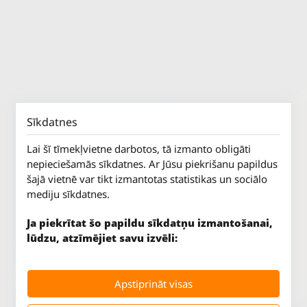
Sīkdatnes
Lai šī tīmekļvietne darbotos, tā izmanto obligāti
nepieciešamās sīkdatnes. Ar Jūsu piekrišanu papildus
šajā vietnē var tikt izmantotas statistikas un sociālo
mediju sīkdatnes.
Ja piekrītat šo papildu sīkdatņu izmantošanai,
lūdzu, atzīmējiet savu izvēli:
Jūrkalnes iela 70
P. - Pk.
9 - 18
Apstiprināt visas
Rīga, LV-1029
S.
SLĒGTS
Tāl.
67 147 147
Sv.
SLĒGTS