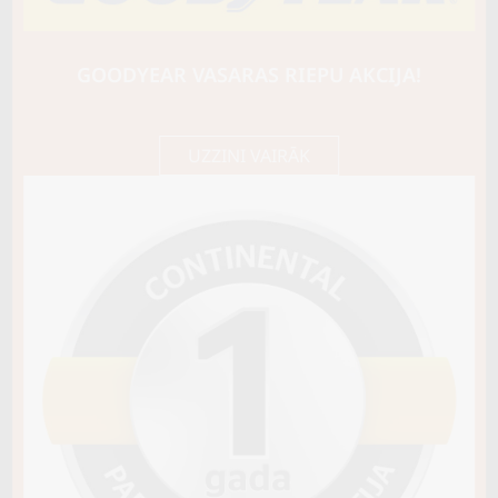
HANKOOK
WINTER I*CEPT X (RW10)
109T
GOODYEAR VASARAS RIEPU AKCIJA!
C / E / B73
168,15 €/
Cena E-veikalā
gb.
177,00 €/
gb.
UZZINI VAIRĀK
Nav pieejams
Sezona
ZIEMAS
Ziemas riepu tips
MĪKSTĀS (SKANDINĀVU)
Riepas konstrukcija
Info
XL
Piezīmes
OE aprīkojums
Piegādātāja kods
19423