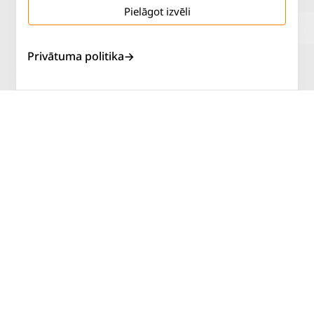
Pielāgot izvēli
Salaspils iela 2
P. - Pk.
9 - 18
Privātuma politika
Rīga, LV-1019
S.
SLĒGTS
Tāl.
67 144 144
Sv.
SLĒGTS
AUTOSERVISS
PIRKT RIEPAS
ATLAIDES
KONTAKTI
LIETOŠANAS NOTEIKUMI
SĪKDATŅU POLITIKA
PRIVĀTUMA POLITIKA
ATTEIKUMA NOTEIKUMI
DISTANCES NOTEIKUMI