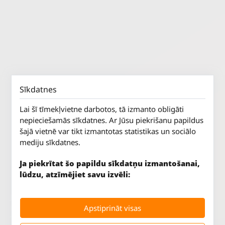
Sīkdatnes
Lai šī tīmekļvietne darbotos, tā izmanto obligāti
nepieciešamās sīkdatnes. Ar Jūsu piekrišanu papildus
šajā vietnē var tikt izmantotas statistikas un sociālo
mediju sīkdatnes.
Ja piekrītat šo papildu sīkdatņu izmantošanai,
lūdzu, atzīmējiet savu izvēli:
Jūrkalnes iela 70
P. - Pk.
9 - 18
Apstiprināt visas
Rīga, LV-1029
S.
SLĒGTS
Tāl.
67 147 147
Sv.
SLĒGTS