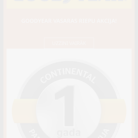
HANKOOK
WINTER I*CEPT RS3 (W462)
81T
GOODYEAR VASARAS RIEPU AKCIJA!
D / B / B71
79,80 €/
Cena E-veikalā
gb.
84,00 €/
gb.
UZZINI VAIRĀK
Nav pieejams
Sezona
ZIEMAS
Ziemas riepu tips
CIETĀS (EIROPAS)
Riepas konstrukcija
Info
XL
Piezīmes
OE aprīkojums
Piegādātāja kods
49376