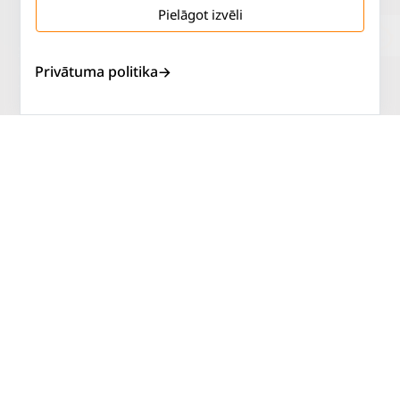
Pielāgot izvēli
Salaspils iela 2
P. - Pk.
9 - 18
Privātuma politika
Rīga, LV-1019
S.
SLĒGTS
Tāl.
67 144 144
Sv.
SLĒGTS
AUTOSERVISS
PIRKT RIEPAS
ATLAIDES
KONTAKTI
LIETOŠANAS NOTEIKUMI
SĪKDATŅU POLITIKA
PRIVĀTUMA POLITIKA
ATTEIKUMA NOTEIKUMI
DISTANCES NOTEIKUMI