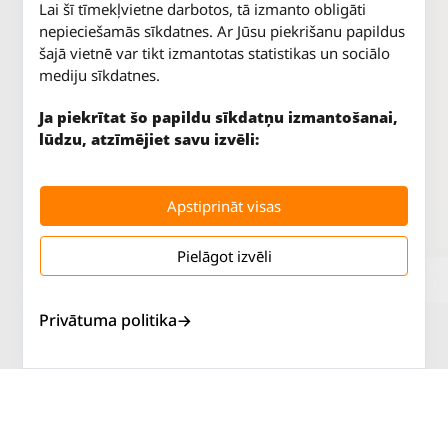
Lai šī tīmekļvietne darbotos, tā izmanto obligāti
nepieciešamās sīkdatnes. Ar Jūsu piekrišanu papildus
šajā vietnē var tikt izmantotas statistikas un sociālo
mediju sīkdatnes.
Ja piekrītat šo papildu sīkdatņu izmantošanai,
lūdzu, atzīmējiet savu izvēli:
Apstiprināt visas
Pielāgot izvēli
Jūrkalnes iela 70
P. - Pk.
9 - 18
Rīga, LV-1029
S.
SLĒGTS
Privātuma politika
Tāl.
67 147 147
Sv.
SLĒGTS
Salaspils iela 2
P. - Pk.
9 - 18
Rīga, LV-1019
S.
SLĒGTS
Tāl.
67 144 144
Sv.
SLĒGTS