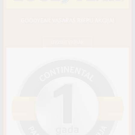
HANKOOK
WINTER I*CEPT EVO3 X (W330A)
110V
GOODYEAR VASARAS RIEPU AKCIJA!
C / B / B75
329,65 €/
Cena E-veikalā
gb.
347,00 €/
gb.
UZZINI VAIRĀK
Noliktavā 3
Pirkt
−
+
Vai pievienot riepu montāžu?
Cena 15€
Riepas iespējams saņemt veikalā vai
piegādāt uz adresi, ko varēs norādīt nakamajā solī.
Sezona
ZIEMAS