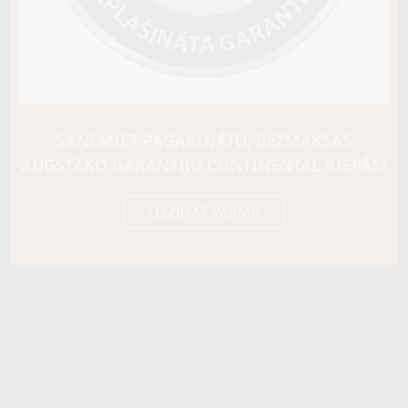
Ziemas riepu tips
CIETĀS (EIROPAS)
Riepas konstrukcija
Info
XL
Piezīmes
SAŅEMIET PAGARINĀTU, BEZMAKSAS
OE aprīkojums
AUGSTĀKO GARANTIJU CONTINENTAL RIEPĀM
Piegādātāja kods
19755
UZZINĀT VAIRĀK