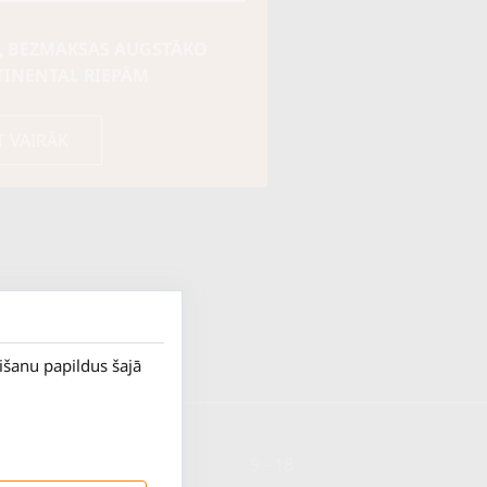
, BEZMAKSAS AUGSTĀKO
TINENTAL RIEPĀM
T VAIRĀK
rišanu papildus šajā
P. - Pk.
9 - 18