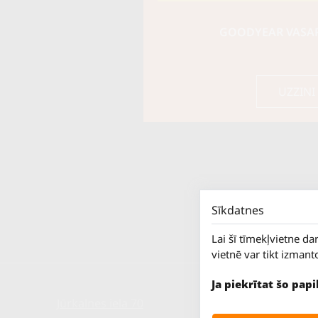
GOODYEAR VASARA
UZZINI
Sīkdatnes
Lai šī tīmekļvietne da
vietnē var tikt izmant
Ja piekrītat šo pap
Jūrkalnes iela 70
P. - Pk.