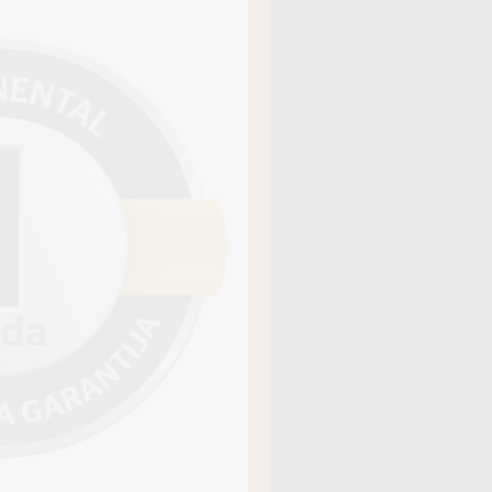
āja kods
19137