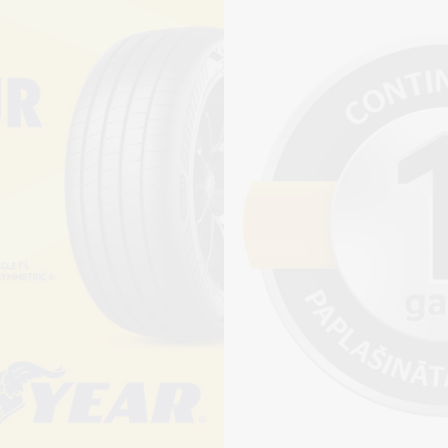
Piegādāt
Pirkt
+
Cena 12€
ienot riepu montāžu?
jams saņemt veikalā vai
adresi, ko varēs norādīt nakamajā solī.