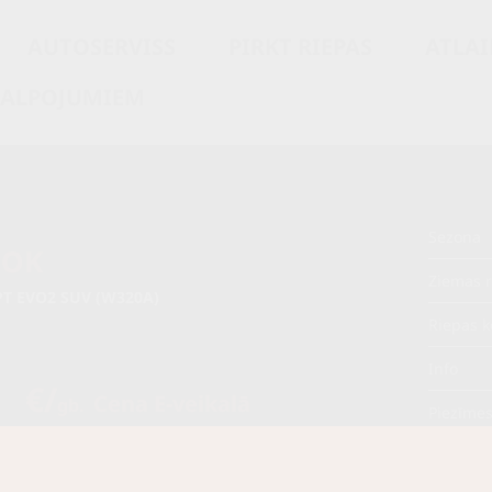
AUTOSERVISS
PIRKT RIEPAS
ATLAI
KALPOJUMIEM
Sezona
OOK
Ziemas r
PT EVO2 SUV (W320A)
Riepas k
Info
5 €/
Cena E-veikalā
gb.
Piezīme
€/
gb.
OE aprī