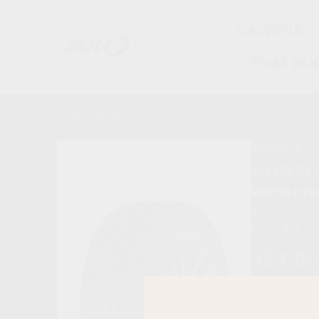
GALVENĀ
CENAS PA
< Atpakaļ
245/70R16
HANK
WINTER I*CE
107T
C / C / B72
151,0
159,00 