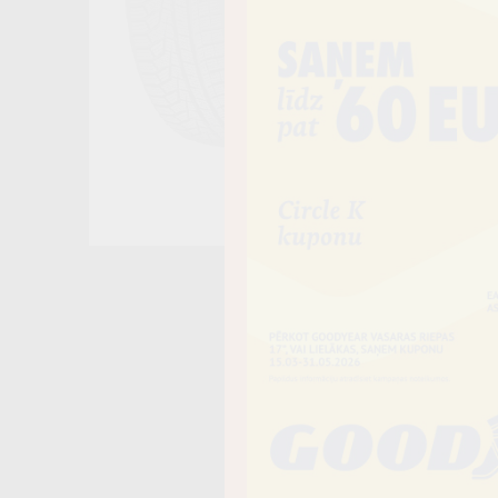
Noliktavā 1
−
Vai piev
Riepas iespē
piegādāt uz 