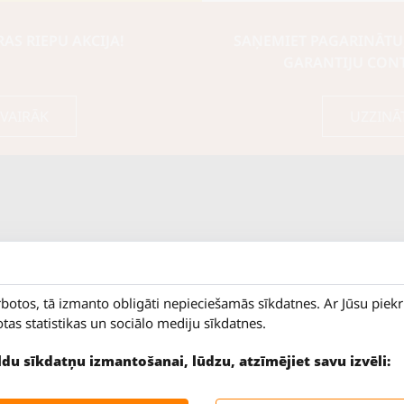
S RIEPU AKCIJA!
SAŅEMIET PAGARINĀTU
GARANTIJU CON
 VAIRĀK
UZZINĀ
rbotos, tā izmanto obligāti nepieciešamās sīkdatnes. Ar Jūsu piek
otas statistikas un sociālo mediju sīkdatnes.
ildu sīkdatņu izmantošanai, lūdzu, atzīmējiet savu izvēli:
9 - 18
Salaspils iela 2