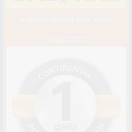
HANKOOK
KINERGY 4S2 (H750)
102Y
GOODYEAR VASARAS RIEPU AKCIJA!
C / B / B72
192,85 €/
Cena E-veikalā
gb.
203,00 €/
gb.
UZZINI VAIRĀK
Noliktavā 3
Pirkt
−
+
Vai pievienot riepu montāžu?
Cena 15€
Riepas iespējams saņemt veikalā vai
piegādāt uz adresi, ko varēs norādīt nakamajā solī.
Sezona
VISSEZONAS