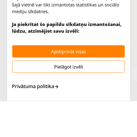
šajā vietnē var tikt izmantotas statistikas un sociālo
mediju sīkdatnes.
Ja piekrītat šo papildu sīkdatņu izmantošanai,
lūdzu, atzīmējiet savu izvēli:
Apstiprināt visas
Pielāgot izvēli
Jūrkalnes iela 70
P. - Pk.
9 - 18
Rīga, LV-1029
S.
SLĒGTS
Tāl.
67 147 147
Sv.
SLĒGTS
Privātuma politika
Salaspils iela 2
P. - Pk.
9 - 18
Rīga, LV-1019
S.
SLĒGTS
Tāl.
67 144 144
Sv.
SLĒGTS