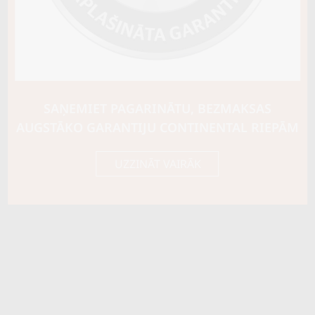
Riepas konstrukcija
Info
XL
Piezīmes
M+S
OE aprīkojums
SAŅEMIET PAGARINĀTU, BEZMAKSAS
Piegādātāja kods
82893
AUGSTĀKO GARANTIJU CONTINENTAL RIEPĀM
UZZINĀT VAIRĀK