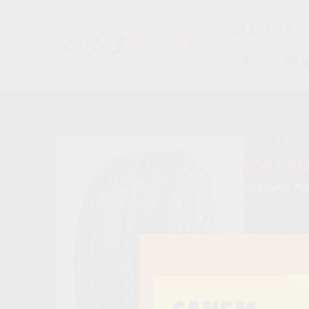
GALVENĀ
CENAS PA
< Atpakaļ
215/35R19
GRIPM
SUREGRIP PR
85V
112,1
118,00 
Nav pieejams