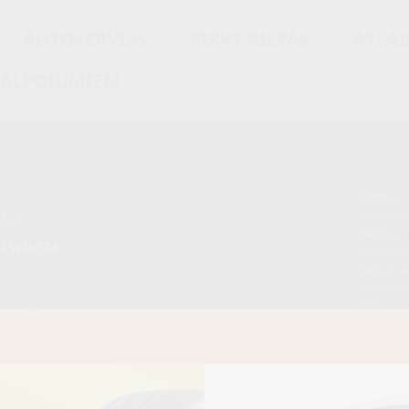
AUTOSERVISS
PIRKT RIEPAS
ATLAI
KALPOJUMIEM
Sezona
AX
Ziemas r
O WINTER
Riepas k
0 €/
Info
Cena E-veikalā
gb.
€/
Piezīme
gb.
OE aprī