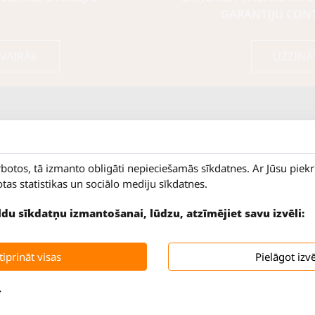
GARANTIJU CON
 VAIRĀK
UZZINĀ
rbotos, tā izmanto obligāti nepieciešamās sīkdatnes. Ar Jūsu piek
otas statistikas un sociālo mediju sīkdatnes.
9 - 18
Salaspils iela 2
ildu sīkdatņu izmantošanai, lūdzu, atzīmējiet savu izvēli:
SLĒGTS
Rīga, LV-1019
SLĒGTS
Tāl.
67 144 144
iprināt visas
Pielāgot izvē