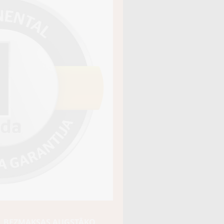
āja kods
140096
, BEZMAKSAS AUGSTĀKO