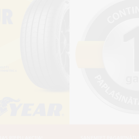
Piegādāt
S RIEPU AKCIJA!
SAŅEMIET PAGARINĀTU