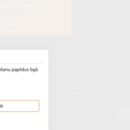
TINENTAL RIEPĀM
T VAIRĀK
rišanu papildus šajā
P. - Pk.
9 - 18
S.
SLĒGTS
Sv.
SLĒGTS
li