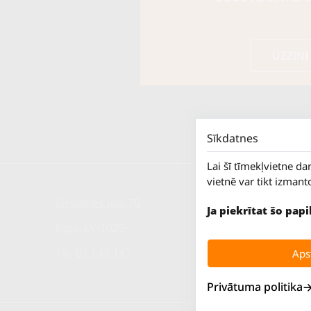
UZZINI
Sīkdatnes
Lai šī tīmekļvietne da
vietnē var tikt izmant
Jūrkalnes iela 70
P. - Pk.
Ja piekrītat šo pap
S.
Rīga, LV-1029
Sv.
Tāl.
67 147 147
Apst
Privātuma politika