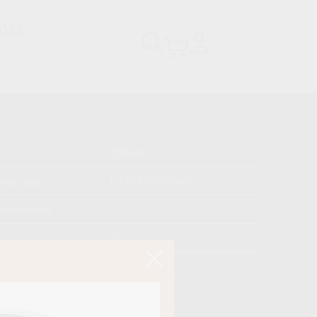
DES
ZIEMAS
iepu tips
CIETĀS (EIROPAS)
onstrukcija
XL
s
kojums