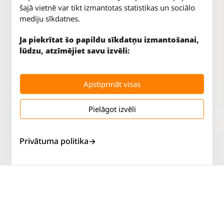
šajā vietnē var tikt izmantotas statistikas un sociālo
mediju sīkdatnes.
Ja piekrītat šo papildu sīkdatņu izmantošanai,
lūdzu, atzīmējiet savu izvēli:
Apstiprināt visas
Pielāgot izvēli
Jūrkalnes iela 70
P. - Pk.
9 - 18
Rīga, LV-1029
S.
SLĒGTS
Tāl.
67 147 147
Sv.
SLĒGTS
Privātuma politika
Salaspils iela 2
P. - Pk.
9 - 18
Rīga, LV-1019
S.
SLĒGTS
Tāl.
67 144 144
Sv.
SLĒGTS