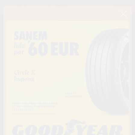
< Atpakaļ
235/75R15