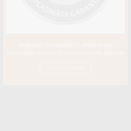
Riepas konstrukcija
Info
XL
Piezīmes
OE aprīkojums
SAŅEMIET PAGARINĀTU, BEZMAKSAS
Piegādātāja kods
114278
AUGSTĀKO GARANTIJU CONTINENTAL RIEPĀM
UZZINĀT VAIRĀK