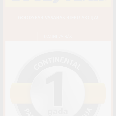
GRIPMAX
INCEPTION A/T
109T
GOODYEAR VASARAS RIEPU AKCIJA!
C / C / B72
96,90 €/
Cena E-veikalā
gb.
102,00 €/
gb.
UZZINI VAIRĀK
Noliktavā 3
Pirkt
−
+
Vai pievienot riepu montāžu?
Cena 12€
Riepas iespējams saņemt veikalā vai
piegādāt uz adresi, ko varēs norādīt nakamajā solī.
Sezona
VASARAS