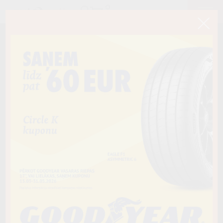
< Atpakaļ
235/75R15