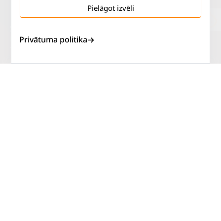
Pielāgot izvēli
Salaspils iela 2
P. - Pk.
9 - 18
Privātuma politika
Rīga, LV-1019
S.
SLĒGTS
Tāl.
67 144 144
Sv.
SLĒGTS
AUTOSERVISS
PIRKT RIEPAS
ATLAIDES
KONTAKTI
LIETOŠANAS NOTEIKUMI
SĪKDATŅU POLITIKA
PRIVĀTUMA POLITIKA
ATTEIKUMA NOTEIKUMI
DISTANCES NOTEIKUMI