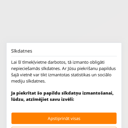
Sīkdatnes
Lai šī tīmekļvietne darbotos, tā izmanto obligāti
nepieciešamās sīkdatnes. Ar Jūsu piekrišanu papildus
šajā vietnē var tikt izmantotas statistikas un sociālo
mediju sīkdatnes.
Ja piekrītat šo papildu sīkdatņu izmantošanai,
lūdzu, atzīmējiet savu izvēli:
Jūrkalnes iela 70
P. - Pk.
9 - 18
Apstiprināt visas
Rīga, LV-1029
S.
SLĒGTS
Tāl.
67 147 147
Sv.
SLĒGTS