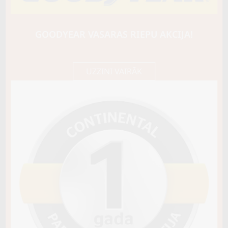
GREENMAX
WINTER ICE I-15 SUV
105T
GOODYEAR VASARAS RIEPU AKCIJA!
D / D / B72
77,90 €/
Cena E-veikalā
gb.
82,00 €/
gb.
UZZINI VAIRĀK
Nav pieejams
Sezona
ZIEMAS
Ziemas riepu tips
MĪKSTĀS (SKANDINĀVU)
Riepas konstrukcija
Info
Piezīmes
OE aprīkojums
Piegādātāja kods
62266