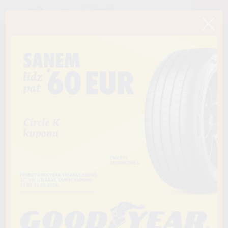
< Atpakaļ
275/45R21