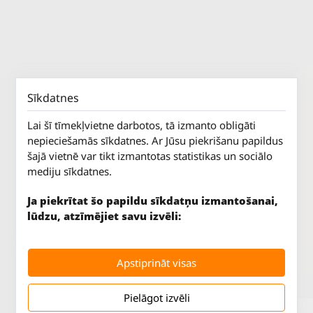
Sīkdatnes
Lai šī tīmekļvietne darbotos, tā izmanto obligāti
nepieciešamās sīkdatnes. Ar Jūsu piekrišanu papildus
šajā vietnē var tikt izmantotas statistikas un sociālo
mediju sīkdatnes.
Ja piekrītat šo papildu sīkdatņu izmantošanai,
lūdzu, atzīmējiet savu izvēli:
Jūrkalnes iela 70
P. - Pk.
9 - 18
Rīga, LV-1029
S.
SLĒGTS
Apstiprināt visas
Tāl.
67 147 147
Sv.
SLĒGTS
Pielāgot izvēli