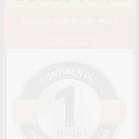
GOODYEAR
WRANGLER TERRITORY HT
110V
GOODYEAR VASARAS RIEPU AKCIJA!
A / C / B72
238,45 €/
Cena E-veikalā
gb.
251,00 €/
gb.
UZZINI VAIRĀK
Nav pieejams
Sezona
VASARAS
Riepas konstrukcija
Info
XL
Piezīmes
OE aprīkojums
Piegādātāja kods
581745