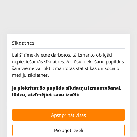
Sīkdatnes
Lai šī tīmekļvietne darbotos, tā izmanto obligāti
nepieciešamās sīkdatnes. Ar Jūsu piekrišanu papildus
šajā vietnē var tikt izmantotas statistikas un sociālo
mediju sīkdatnes.
Ja piekrītat šo papildu sīkdatņu izmantošanai,
lūdzu, atzīmējiet savu izvēli:
Jūrkalnes iela 70
P. - Pk.
9 - 18
Rīga, LV-1029
S.
SLĒGTS
Apstiprināt visas
Tāl.
67 147 147
Sv.
SLĒGTS
Pielāgot izvēli