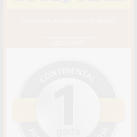
GOODYEAR
EAGLE F1 ALLTERRAIN
105Y
GOODYEAR VASARAS RIEPU AKCIJA!
A / C / B72
220,40 €/
Cena E-veikalā
gb.
232,00 €/
gb.
UZZINI VAIRĀK
Nav pieejams
Sezona
VASARAS
Riepas konstrukcija
Info
XL
Piezīmes
OE aprīkojums
Piegādātāja kods
598745