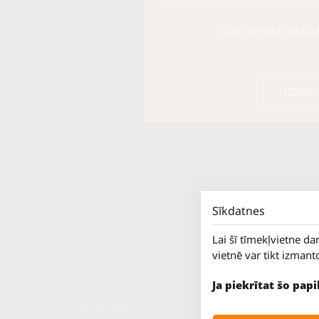
GOODYEAR VASARA
UZZINI
Sīkdatnes
Lai šī tīmekļvietne da
vietnē var tikt izmant
Ja piekrītat šo pap
Jūrkalnes iela 70
P. - Pk.