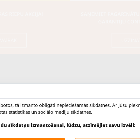
S RIEPU AKCIJA!
SAŅEMIET PAGARINĀTU
GARANTIJU CON
 VAIRĀK
UZZINĀ
rbotos, tā izmanto obligāti nepieciešamās sīkdatnes. Ar Jūsu piek
otas statistikas un sociālo mediju sīkdatnes.
ildu sīkdatņu izmantošanai, lūdzu, atzīmējiet savu izvēli:
9 - 18
Salaspils iela 2