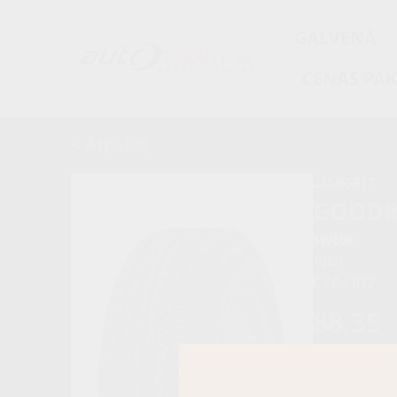
GALVENĀ
CENAS PA
< Atpakaļ
235/65R17
GOODR
SW608
108H
C / C / B72
88,35
93,00 €