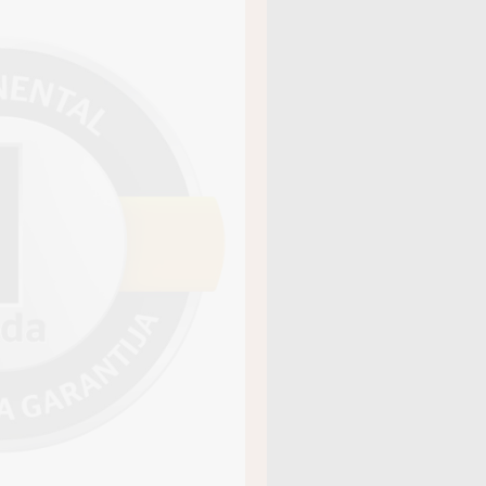
āja kods
15163