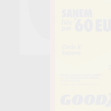
Noliktavā 4+
−
Vai piev
Riepas iespē
piegādāt uz 