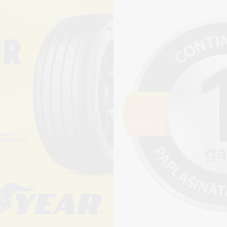
Piegādāt
Pirkt
+
Cena 13€
ienot riepu montāžu?
jams saņemt veikalā vai
adresi, ko varēs norādīt nakamajā solī.