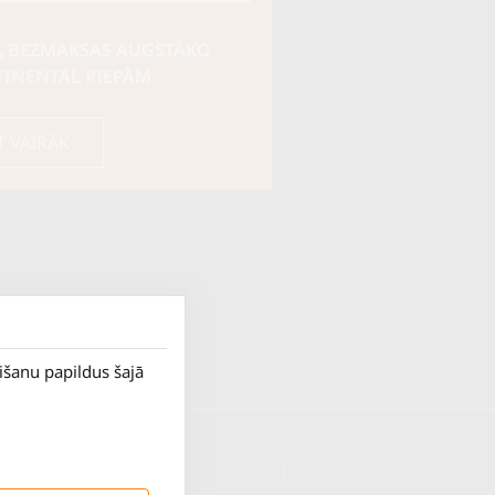
, BEZMAKSAS AUGSTĀKO
TINENTAL RIEPĀM
T VAIRĀK
rišanu papildus šajā
P. - Pk.
9 - 18