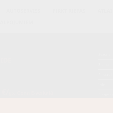
AUTOSERVISS
PIRKT RIEPAS
ATLAI
KALPOJUMIEM
Sezona
IDE
Ziemas r
Riepas k
Info
 €/
Cena E-veikalā
gb.
Piezīme
/
gb.
OE aprī