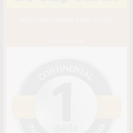
GOODRIDE
SA37
99Y
GOODYEAR VASARAS RIEPU AKCIJA!
C / B / B73
85,50 €/
Cena E-veikalā
gb.
90,00 €/
gb.
UZZINI VAIRĀK
Nav pieejams
Sezona
VASARAS
Riepas konstrukcija
Info
XL
Piezīmes
OE aprīkojums
Piegādātāja kods
7933