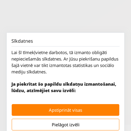
Sīkdatnes
Lai šī tīmekļvietne darbotos, tā izmanto obligāti
nepieciešamās sīkdatnes. Ar Jūsu piekrišanu papildus
šajā vietnē var tikt izmantotas statistikas un sociālo
mediju sīkdatnes.
Ja piekrītat šo papildu sīkdatņu izmantošanai,
lūdzu, atzīmējiet savu izvēli:
Jūrkalnes iela 70
P. - Pk.
9 - 18
Rīga, LV-1029
S.
SLĒGTS
Apstiprināt visas
Tāl.
67 147 147
Sv.
SLĒGTS
Pielāgot izvēli